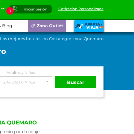
Cotización Personalizada
Iniciar Sesión
3
Blog
Zona Outlet
Los mejores hoteles en Costalegre zona Quemaro
ro
Adultos y Niños
Buscar
2 Adultos 0 Niños
ONA QUEMARO
recio para tu viaje