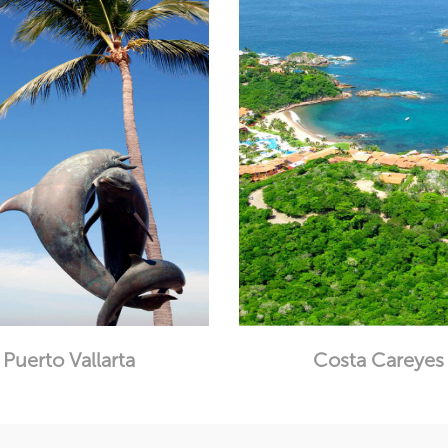
Puerto Vallarta
Costa Careyes