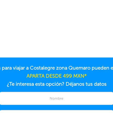
s para viajar a Costalegre zona Quemaro pueden 
APARTA DESDE 499 MXN*
¿Te interesa esta opción? Déjanos tus datos