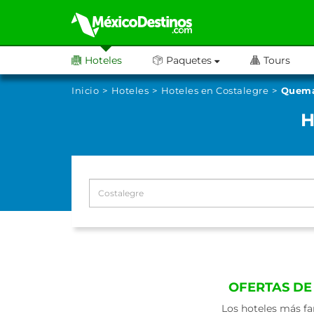
Hoteles
Paquetes
Tours
Inicio
Hoteles
Hoteles en Costalegre
Quem
H
OFERTAS DE
Los hoteles más fa