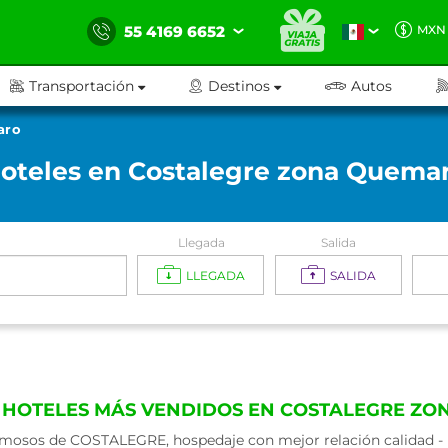
55 4169 6652
MXN
Transportación
Destinos
Autos
aro
oteles en Costalegre zona Quema
Llegada
Salida
LLEGADA
SALIDA
 HOTELES MÁS VENDIDOS EN COSTALEGRE Z
mosos de COSTALEGRE, hospedaje con mejor relación calidad - p