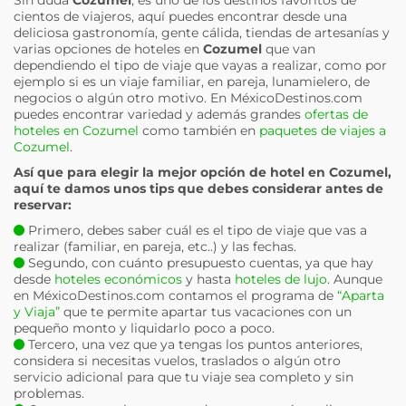
cientos de viajeros, aquí puedes encontrar desde una
deliciosa gastronomía, gente cálida, tiendas de artesanías y
varias opciones de hoteles en
Cozumel
que van
dependiendo el tipo de viaje que vayas a realizar, como por
ejemplo si es un viaje familiar, en pareja, lunamielero, de
negocios o algún otro motivo. En MéxicoDestinos.com
puedes encontrar variedad y además grandes
ofertas de
hoteles en Cozumel
como también en
paquetes de viajes a
Cozumel
.
Así que para elegir la mejor opción de hotel en
Cozumel
,
aquí te damos unos tips que debes considerar antes de
reservar:
Primero, debes saber cuál es el tipo de viaje que vas a
realizar (familiar, en pareja, etc..) y las fechas.
Segundo, con cuánto presupuesto cuentas, ya que hay
desde
hoteles económicos
y hasta
hoteles de lujo
. Aunque
en MéxicoDestinos.com contamos el programa de
“Aparta
y Viaja”
que te permite apartar tus vacaciones con un
pequeño monto y liquidarlo poco a poco.
Tercero, una vez que ya tengas los puntos anteriores,
considera si necesitas vuelos, traslados o algún otro
servicio adicional para que tu viaje sea completo y sin
problemas.