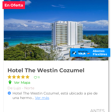
En Oferta
Abonos
Flexibles
Hotel The Westin Cozumel
11
Ver Mapa
De Lujo - Norte
Hotel The Westin Cozumel, está ubicado a pie de
una hermo
...
Ver más
ANTES