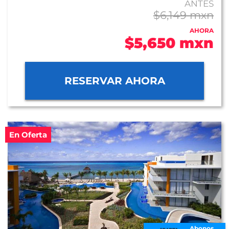
ANTES
$6,149 mxn
AHORA
$5,650 mxn
RESERVAR AHORA
En Oferta
Abonos