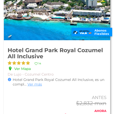
Abonos
Flexibles
Hotel Grand Park Royal Cozumel
All Inclusive
14
Ver Mapa
De Lujo - Cozumel Centro
Hotel Grand Park Royal Cozumel All Inclusive, es un
compl
...
Ver más
ANTES
$2,832 mxn
AHORA