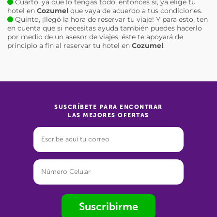
Cuarto, ya que lo tengas todo, entonces sí, ya elige tu
hotel en
Cozumel
que vaya de acuerdo a tus condiciones.
Quinto, ¡llegó la hora de reservar tu viaje! Y para esto, ten
en cuenta que si necesitas ayuda también puedes hacerlo
por medio de un asesor de viajes, éste te apoyará de
principio a fin al reservar tu hotel en
Cozumel
.
SUSCRÍBETE PARA ENCONTRAR
LAS MEJORES OFERTAS
Suscribirme