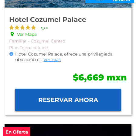
Hotel Cozumel Palace
11
Ver Mapa
Familiar - Cozumel Centro
Plan Todo Incluido
Hotel Cozumel Palace, ofrece una privilegiada
ubicación c
...
Ver más
$6,669 mxn
RESERVAR AHORA
En Oferta