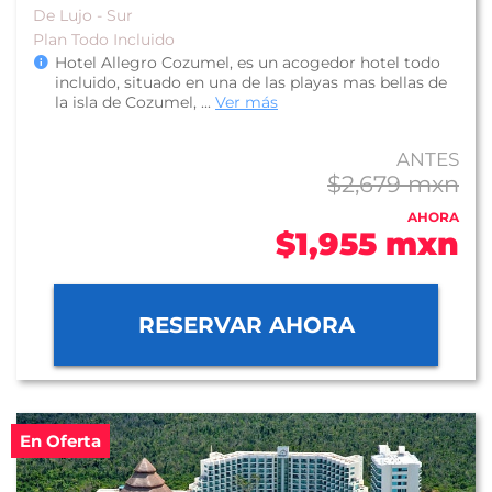
De Lujo - Sur
Plan Todo Incluido
Hotel Allegro Cozumel, es un acogedor hotel todo
incluido, situado en una de las playas mas bellas de
la isla de Cozumel, ...
Ver más
ANTES
$2,679 mxn
AHORA
$1,955 mxn
RESERVAR AHORA
En Oferta