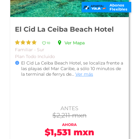
Abonos
Flexibles
Presidente Intercontinental
Cozumel Resort
Ver Mapa
11
Familiar - Sur
Plan Desayuno Buffet
Presidente Intercontinental Cozumel Resort, es
uno de los mejores hoteles en la Isla de
Cozumel, con una hermosa playa de ...
Ver más
ANTES
$3,764 mxn
AHORA
$2,606 mxn