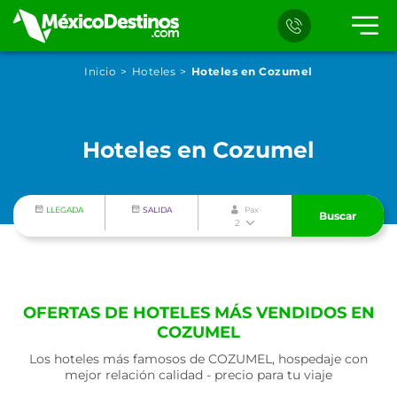
Inicio
Hoteles
Hoteles en Cozumel
Hoteles en Cozumel
LLEGADA
SALIDA
Pax
Buscar
2
OFERTAS DE HOTELES MÁS VENDIDOS EN
COZUMEL
Los hoteles más famosos de COZUMEL, hospedaje con
mejor relación calidad - precio para tu viaje