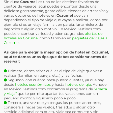
Sin duda
Cozumel
, es uno de los destinos favoritos de
cientos de viajeros, aquí puedes encontrar desde una
deliciosa gastronomía, gente cálida, tiendas de artesanías y
varias opciones de hoteles en
Cozumel
que van
dependiendo el tipo de viaje que vayas a realizar, como por
ejemplo si es un viaje familiar, en pareja, lunamielero, de
negocios o algún otro motivo. En MéxicoDestinos.com
puedes encontrar variedad y además grandes
ofertas de
hoteles en Cozumel
como también en
paquetes de viajes a
Cozumel
.
Así que para elegir la mejor opción de hotel en
Cozumel
,
aquí te damos unos tips que debes considerar antes de
reservar:
Primero, debes saber cuál es el tipo de viaje que vas a
realizar (familiar, en pareja, etc..) y las fechas.
Segundo, con cuánto presupuesto cuentas, ya que hay
desde
hoteles económicos
y hasta
hoteles de lujo
. Aunque
en MéxicoDestinos.com contamos el programa de
“Aparta
y Viaja”
que te permite apartar tus vacaciones con un
pequeño monto y liquidarlo poco a poco.
Tercero, una vez que ya tengas los puntos anteriores,
considera si necesitas vuelos, traslados o algún otro
servicio adicional para que tu viaje sea completo y sin