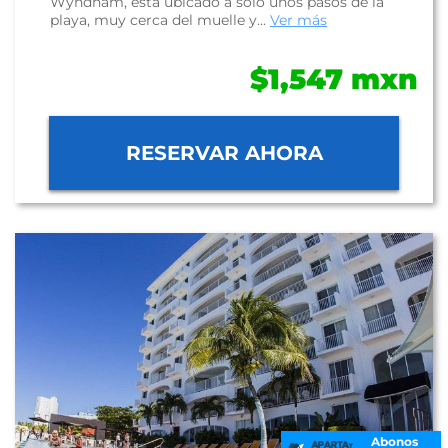
Wyndham, está ubicado a solo unos pasos de la
playa, muy cerca del muelle y...
Ver más
$1,547 mxn
RESERVAR AHORA
Abonos