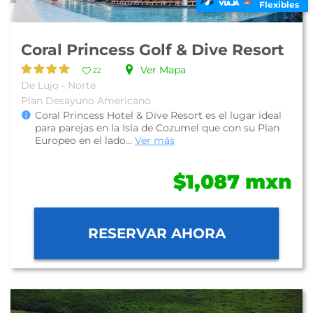
Flexibles
Coral Princess Golf & Dive Resort
Ver Mapa
22
De Lujo - Norte
Plan Desayuno Americano
Coral Princess Hotel & Dive Resort es el lugar ideal
para parejas en la Isla de Cozumel que con su Plan
Europeo en el lado...
Ver más
$1,087 mxn
RESERVAR AHORA