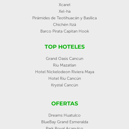
Xcaret
Xel-ha
Pirámides de Teotihuacán y Basílica
Chichén Itzá
Barco Pirata Capitan Hook
TOP HOTELES
Grand Oasis Cancun
Riu Mazatlan
Hotel Nickelodeon Riviera Maya
Hotel Riu Cancún
Krystal Cancún
OFERTAS
Dreams Huatulco
BlueBay Grand Esmeralda
Park Royal Acapulco