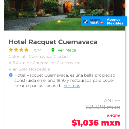
Abonos
Flexibles
Hotel Racquet Cuernavaca
Ver Mapa
10
Colonial - Cuernavaca Ciudad
A 5.4Km de Catedral de Cuernavaca
Plan Solo Hospedaje
Hotel Racquet Cuernavaca, es una bella propiedad
construida en el año 1940 y restaurada para poder
crear espacios llenos d...
Ver más
ANTES
$2,328 mxn
AHORA
$1,036 mxn