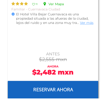
Ver Mapa
10
De Lujo - Cuernavaca Ciudad
Plan Solo Hospedaje
El Hotel Camino Real Sumiya, está ubicado al
sureste de Cuernavaca en uno de los más
exclusivos fraccionamientos de la ciu...
Ver más
ANTES
$1,503 mxn
AHORA
$1,383 mxn
RESERVAR AHORA