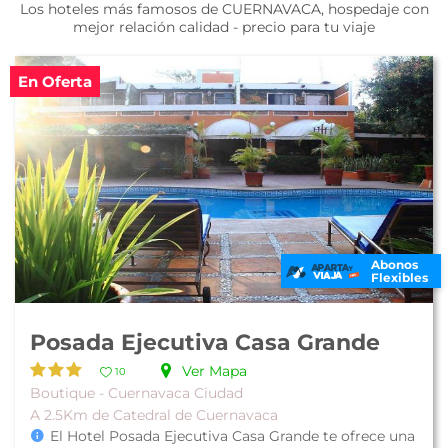
Los hoteles más famosos de CUERNAVACA, hospedaje con
mejor relación calidad - precio para tu viaje
En Oferta
Abonos
Flexibles
Posada Ejecutiva Casa Grande
Ver Mapa
10
Boutique - Cuernavaca Ciudad
A 2.5Km de Catedral de Cuernavaca
El Hotel Posada Ejecutiva Casa Grande te ofrece una