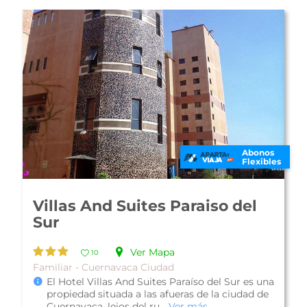
Abonos
Flexibles
Hotel VF Cuernavaca
Ver Mapa
10
Boutique - Cuernavaca Ciudad
El Hotel VF se encuentra al norte de la ciudad
de Cuernavaca, cuenta con un estilo moderno,
una excelente ubicación en una...
Ver más