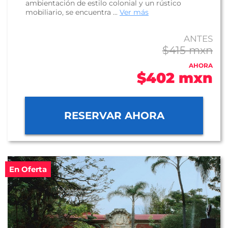
ambientación de estilo colonial y un rústico
mobiliario, se encuentra ...
Ver más
ANTES
$415 mxn
AHORA
$402 mxn
RESERVAR AHORA
En Oferta