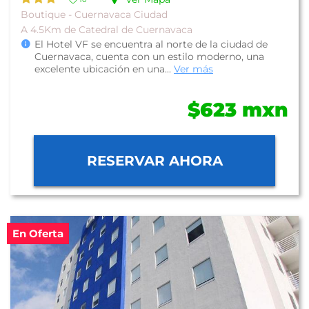
Boutique - Cuernavaca Ciudad
A 4.5Km de Catedral de Cuernavaca
El Hotel VF se encuentra al norte de la ciudad de
Cuernavaca, cuenta con un estilo moderno, una
excelente ubicación en una...
Ver más
$623 mxn
RESERVAR AHORA
En Oferta