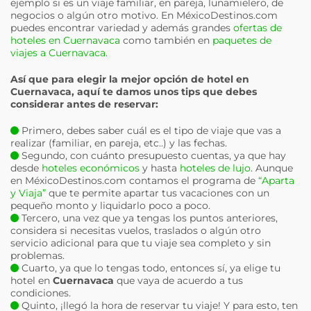
ejemplo si es un viaje familiar, en pareja, lunamielero, de
negocios o algún otro motivo. En MéxicoDestinos.com
puedes encontrar variedad y además grandes
ofertas de
hoteles en Cuernavaca
como también en
paquetes de
viajes a Cuernavaca
.
Así que para elegir la mejor opción de hotel en
Cuernavaca
, aquí te damos unos tips que debes
considerar antes de reservar:
Primero, debes saber cuál es el tipo de viaje que vas a
realizar (familiar, en pareja, etc..) y las fechas.
Segundo, con cuánto presupuesto cuentas, ya que hay
desde
hoteles económicos
y hasta
hoteles de lujo
. Aunque
en MéxicoDestinos.com contamos el programa de
“Aparta
y Viaja”
que te permite apartar tus vacaciones con un
pequeño monto y liquidarlo poco a poco.
Tercero, una vez que ya tengas los puntos anteriores,
considera si necesitas vuelos, traslados o algún otro
servicio adicional para que tu viaje sea completo y sin
problemas.
Cuarto, ya que lo tengas todo, entonces sí, ya elige tu
hotel en
Cuernavaca
que vaya de acuerdo a tus
condiciones.
Quinto, ¡llegó la hora de reservar tu viaje! Y para esto, ten