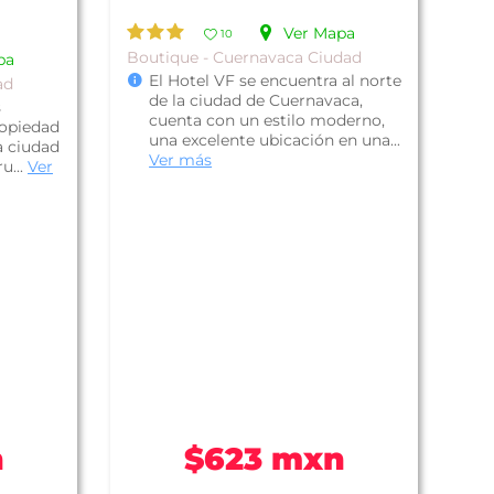
Ver Mapa
10
Boutique - Cuernavaca Ciudad
pa
El Hotel VF se encuentra al norte
ad
de la ciudad de Cuernavaca,
s
cuenta con un estilo moderno,
ropiedad
una excelente ubicación en una...
la ciudad
Ver más
u...
Ver
n
$623 mxn