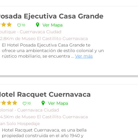
osada Ejecutiva Casa Grande
Ver Mapa
10
outique - Cuernavaca Ciudad
 2.8Km de Museo El Castillito Cuernavaca
El Hotel Posada Ejecutiva Casa Grande te
ofrece una ambientación de estilo colonial y un
rústico mobiliario, se encuentra ...
Ver más
otel Racquet Cuernavaca
Ver Mapa
10
olonial - Cuernavaca Ciudad
 4.5Km de Museo El Castillito Cuernavaca
lan Solo Hospedaje
Hotel Racquet Cuernavaca, es una bella
propiedad construida en el año 1940 y