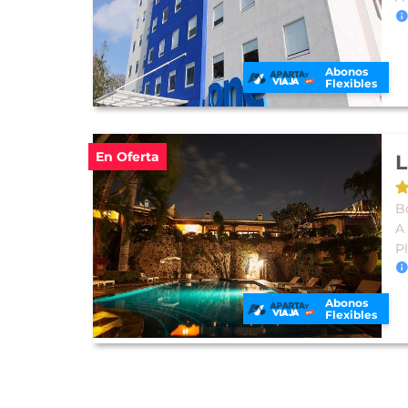
Abonos
Flexibles
En Oferta
L
B
A
P
Abonos
Flexibles