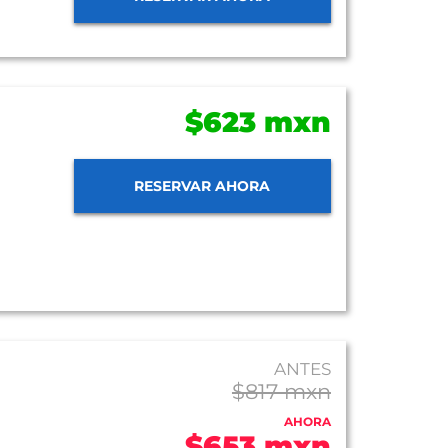
$623 mxn
RESERVAR AHORA
ANTES
$817 mxn
AHORA
$653 mxn