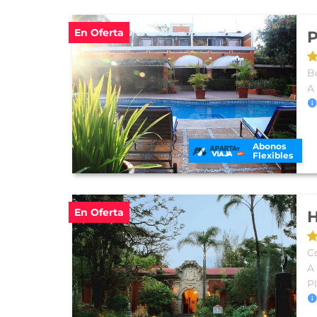
En Oferta
P
B
A
Abonos
Flexibles
En Oferta
H
C
A
P