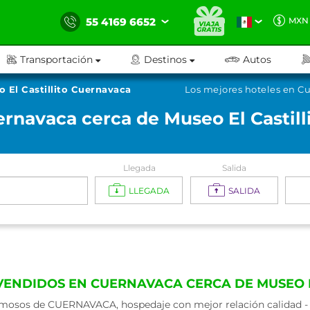
55 4169 6652
MXN
Transportación
Destinos
Autos
 El Castillito Cuernavaca
Los mejores hoteles en Cu
rnavaca cerca de Museo El Castil
Llegada
Salida
LLEGADA
SALIDA
VENDIDOS EN CUERNAVACA CERCA DE MUSEO 
mosos de CUERNAVACA, hospedaje con mejor relación calidad - p