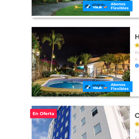
Abonos
Flexibles
H
B
A
Abonos
Flexibles
En Oferta
O
E
A