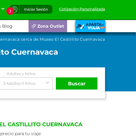
Cotización Personalizada
Iniciar Sesión
3
Blog
Zona Outlet
ernavaca cerca de Museo El Castillito Cuernavaca
lito Cuernavaca
Adultos y Niños
Buscar
2 Adultos 0 Niños
EL CASTILLITO CUERNAVACA
recio para tu viaje