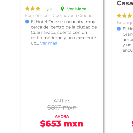
Casa
Ver Mapa
10
Económico - Cuernavaca Ciudad
El Hotel One se encuentra muy
Boutiqu
cerca del centro de la ciudad de
El H
Cuernavaca, cuenta con un
Gran
estilo moderno y una excelente
ambi
ub...
Ver más
y un 
encue
ANTES
$817 mxn
AHORA
$653 mxn