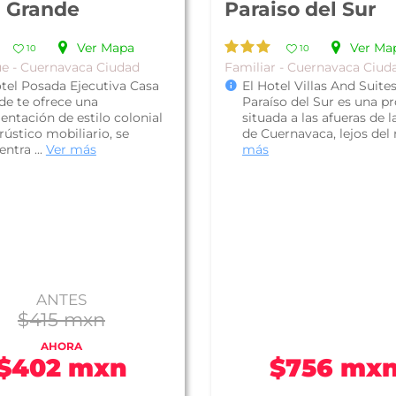
 Grande
Paraiso del Sur
Ver Mapa
Ver Ma
10
10
e - Cuernavaca Ciudad
Familiar - Cuernavaca Ciud
otel Posada Ejecutiva Casa
El Hotel Villas And Suite
de te ofrece una
Paraíso del Sur es una p
entación de estilo colonial
situada a las afueras de 
rústico mobiliario, se
de Cuernavaca, lejos del r
ntra ...
Ver más
más
ANTES
$415 mxn
AHORA
$402 mxn
$756 mx