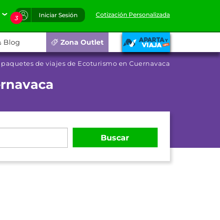
Cotización Personalizada
Iniciar Sesión
3
Blog
Zona Outlet
 paquetes de viajes de Ecoturismo en Cuernavaca
ernavaca
Buscar