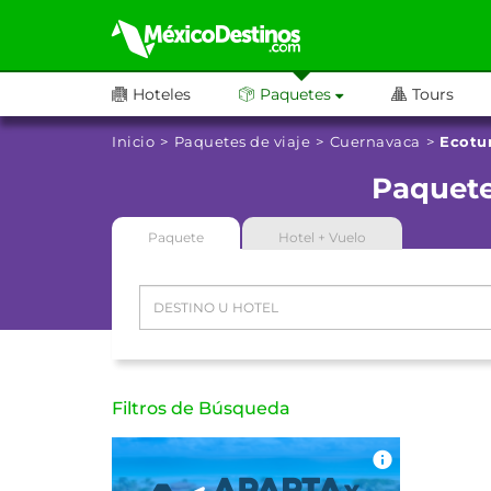
Hoteles
Paquetes
Tours
Inicio
Paquetes de viaje
Cuernavaca
Ecotu
Paquete
Paquete
Hotel + Vuelo
Filtros de Búsqueda