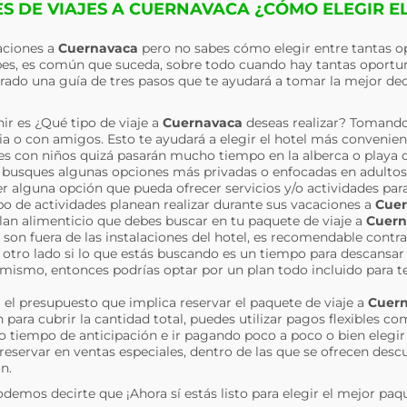
S DE VIAJES A CUERNAVACA ¿CÓMO ELEGIR E
caciones a
Cuernavaca
pero no sabes cómo elegir entre tantas o
pes, es común que suceda, sobre todo cuando hay tantas oportun
rado una guía de tres pasos que te ayudará a tomar la mejor dec
ir es ¿Qué tipo de viaje a
Cuernavaca
deseas realizar? Tomand
milia o con amigos. Esto te ayudará a elegir el hotel más convenie
i es con niños quizá pasarán mucho tiempo en la alberca o playa o
e busques algunas opciones más privadas o enfocadas en adultos; 
 alguna opción que pueda ofrecer servicios y/o actividades para
 de actividades planean realizar durante sus vacaciones a
Cuer
plan alimenticio que debes buscar en tu paquete de viaje a
Cuern
n son fuera de las instalaciones del hotel, es recomendable contr
otro lado si lo que estás buscando es un tiempo para descansar 
el mismo, entonces podrías optar por un plan todo incluido para t
a el presupuesto que implica reservar el paquete de viaje a
Cuer
para cubrir la cantidad total, puedes utilizar pagos flexibles c
o tiempo de anticipación e ir pagando poco a poco o bien eleg
 reservar en ventas especiales, dentro de las que se ofrecen desc
n.
odemos decirte que ¡Ahora sí estás listo para elegir el mejor paq