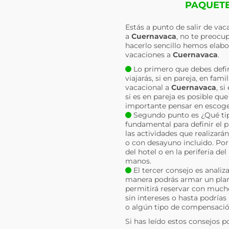
PAQUETE
Estás a punto de salir de va
a
Cuernavaca
, no te preocu
hacerlo sencillo hemos elabo
vacaciones a
Cuernavaca
.
Lo primero que debes defin
viajarás, si en pareja, en fa
vacacional a
Cuernavaca
, s
si es en pareja es posible qu
importante pensar en escoger
Segundo punto es ¿Qué tipo
fundamental para definir el 
las actividades que realizará
o con desayuno incluido. Por 
del hotel o en la periferia d
manos.
El tercer consejo es analiz
manera podrás armar un plan 
permitirá reservar con much
sin intereses o hasta podrías
o algún tipo de compensació
Si has leído estos consejos p