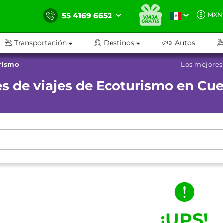
55 4169 6652
MXN
Transportación
Destinos
Autos
rismo
Los mejores
s de viajes de Ecoturismo en Cu
¡UPS!