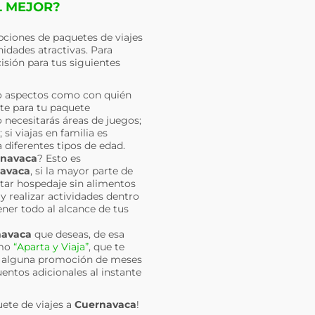
L MEJOR?
pciones de paquetes de viajes
idades atractivas. Para
isión para tus siguientes
o aspectos como con quién
nte para tu paquete
 necesitarás áreas de juegos;
si viajas en familia es
 diferentes tipos de edad.
navaca
? Esto es
avaca
, si la mayor parte de
atar hospedaje sin alimentos
y realizar actividades dentro
ener todo al alcance de tus
navaca
que deseas, de esa
omo
“Aparta y Viaja”
, que te
ir alguna promoción de meses
uentos adicionales al instante
uete de viajes a
Cuernavaca
!