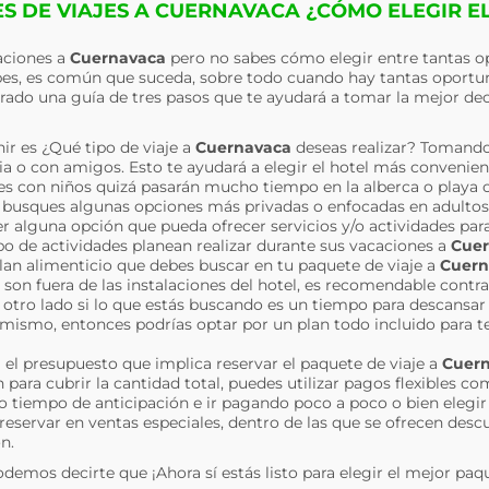
S DE VIAJES A CUERNAVACA ¿CÓMO ELEGIR E
caciones a
Cuernavaca
pero no sabes cómo elegir entre tantas o
pes, es común que suceda, sobre todo cuando hay tantas oportun
rado una guía de tres pasos que te ayudará a tomar la mejor dec
ir es ¿Qué tipo de viaje a
Cuernavaca
deseas realizar? Tomand
milia o con amigos. Esto te ayudará a elegir el hotel más convenie
i es con niños quizá pasarán mucho tiempo en la alberca o playa o
e busques algunas opciones más privadas o enfocadas en adultos; 
 alguna opción que pueda ofrecer servicios y/o actividades para
 de actividades planean realizar durante sus vacaciones a
Cuer
plan alimenticio que debes buscar en tu paquete de viaje a
Cuern
n son fuera de las instalaciones del hotel, es recomendable contr
otro lado si lo que estás buscando es un tiempo para descansar 
el mismo, entonces podrías optar por un plan todo incluido para t
a el presupuesto que implica reservar el paquete de viaje a
Cuer
para cubrir la cantidad total, puedes utilizar pagos flexibles c
o tiempo de anticipación e ir pagando poco a poco o bien eleg
 reservar en ventas especiales, dentro de las que se ofrecen desc
n.
odemos decirte que ¡Ahora sí estás listo para elegir el mejor paq