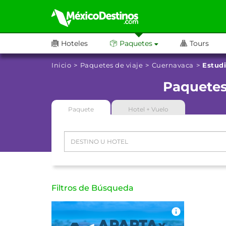
Hoteles
Paquetes
Tours
Inicio
Paquetes de viaje
Cuernavaca
Estud
Paquetes
Paquete
Hotel + Vuelo
Filtros de Búsqueda