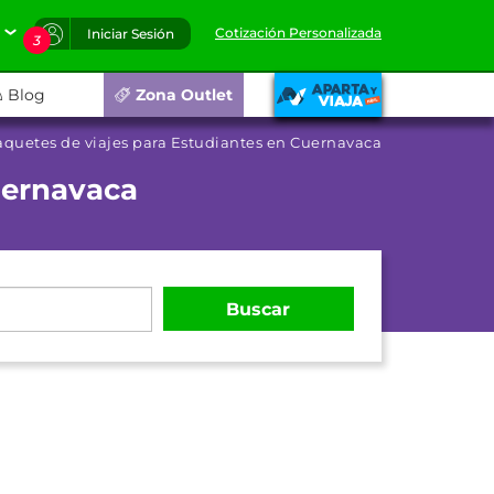
Cotización Personalizada
Iniciar Sesión
3
Blog
Zona Outlet
aquetes de viajes para Estudiantes en Cuernavaca
uernavaca
Buscar