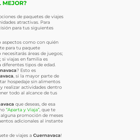
L MEJOR?
pciones de paquetes de viajes
idades atractivas. Para
isión para tus siguientes
o aspectos como con quién
nte para tu paquete
 necesitarás áreas de juegos;
si viajas en familia es
 diferentes tipos de edad.
navaca
? Esto es
avaca
, si la mayor parte de
atar hospedaje sin alimentos
y realizar actividades dentro
ener todo al alcance de tus
navaca
que deseas, de esa
omo
“Aparta y Viaja”
, que te
ir alguna promoción de meses
uentos adicionales al instante
uete de viajes a
Cuernavaca
!