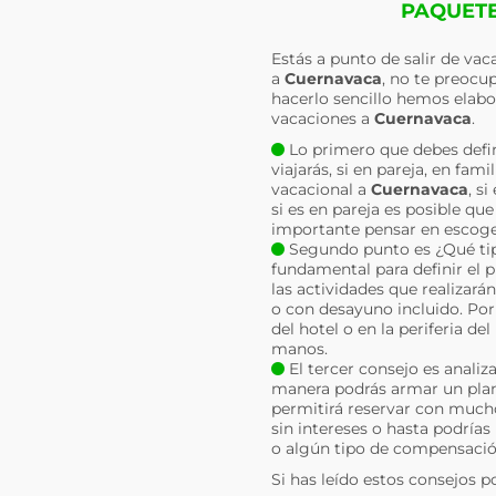
PAQUETE
Estás a punto de salir de va
a
Cuernavaca
, no te preocu
hacerlo sencillo hemos elabo
vacaciones a
Cuernavaca
.
Lo primero que debes defin
viajarás, si en pareja, en fa
vacacional a
Cuernavaca
, s
si es en pareja es posible qu
importante pensar en escoger
Segundo punto es ¿Qué tipo
fundamental para definir el 
las actividades que realizará
o con desayuno incluido. Por 
del hotel o en la periferia d
manos.
El tercer consejo es analiz
manera podrás armar un plan 
permitirá reservar con much
sin intereses o hasta podrías
o algún tipo de compensació
Si has leído estos consejos p