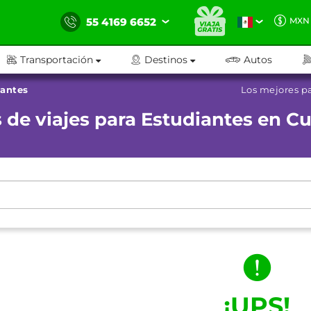
55 4169 6652
MXN
Transportación
Destinos
Autos
iantes
Los mejores p
 de viajes para Estudiantes en C
¡UPS!