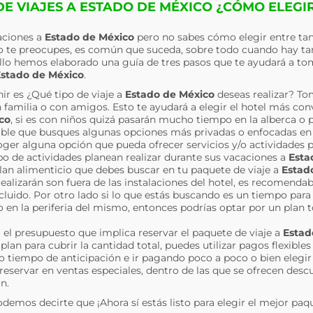
E VIAJES A ESTADO DE MÉXICO ¿CÓMO ELEGI
caciones a
Estado de México
pero no sabes cómo elegir entre ta
no te preocupes, es común que suceda, sobre todo cuando hay t
cillo hemos elaborado una guía de tres pasos que te ayudará a to
stado de México
.
ir es ¿Qué tipo de viaje a
Estado de México
deseas realizar? T
 en familia o con amigos. Esto te ayudará a elegir el hotel más co
co
, si es con niños quizá pasarán mucho tiempo en la alberca o p
sible que busques algunas opciones más privadas o enfocadas en a
ger alguna opción que pueda ofrecer servicios y/o actividades pa
 de actividades planean realizar durante sus vacaciones a
Esta
plan alimenticio que debes buscar en tu paquete de viaje a
Estad
realizarán son fuera de las instalaciones del hotel, es recomenda
luido. Por otro lado si lo que estás buscando es un tiempo para 
o en la periferia del mismo, entonces podrías optar por un plan 
a el presupuesto que implica reservar el paquete de viaje a
Estad
lan para cubrir la cantidad total, puedes utilizar pagos flexibl
o tiempo de anticipación e ir pagando poco a poco o bien eleg
 reservar en ventas especiales, dentro de las que se ofrecen desc
n.
odemos decirte que ¡Ahora sí estás listo para elegir el mejor paq