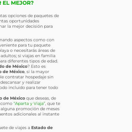
R EL MEJOR?
ntas opciones de paquetes de
antas oportunidades
mar la mejor decisión para
omando aspectos como con
nveniente para tu paquete
laya o necesitarás áreas de
dultos; si viajas en familia
ra diferentes tipos de edad.
do de México
? Esto es
o de México
, si la mayor
ble contratar hospedaje sin
descansar y realizar
todo incluido para tener todo
o de México
que deseas, de
es como
“Aparta y Viaja”
, que te
ir alguna promoción de meses
uentos adicionales al instante
uete de viajes a
Estado de