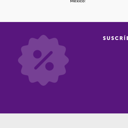
México
!
SUSCRÍ