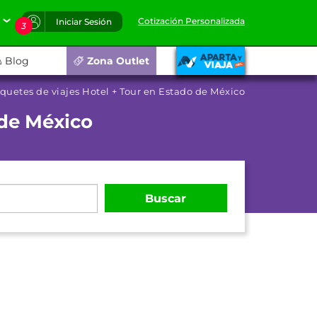
Cotización Personalizada
Iniciar Sesión
3
Blog
Zona Outlet
quetes de viajes Hotel + Tour en Estado de México
 de México
Buscar