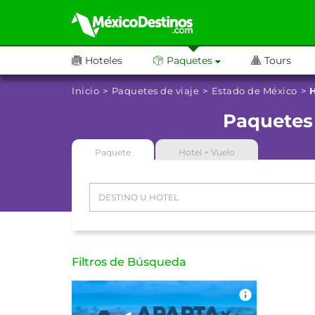
Hoteles
Paquetes
Tours
Inicio
Paquetes de viaje
Estado de México
H
Paquetes 
Paquete
Hotel + Vuelo
Filtros de Búsqueda