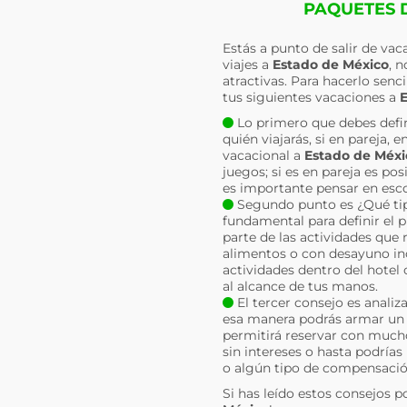
PAQUETES D
Estás a punto de salir de va
viajes a
Estado de México
, 
atractivas. Para hacerlo sen
tus siguientes vacaciones a
E
Lo primero que debes defin
quién viajarás, si en pareja,
vacacional a
Estado de Méxi
juegos; si es en pareja es po
es importante pensar en esco
Segundo punto es ¿Qué tipo
fundamental para definir el 
parte de las actividades que 
alimentos o con desayuno inc
actividades dentro del hotel 
al alcance de tus manos.
El tercer consejo es analiz
esa manera podrás armar un p
permitirá reservar con much
sin intereses o hasta podrías
o algún tipo de compensació
Si has leído estos consejos p