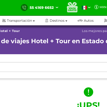
55 4169 6652
MXN
Transportación
Destinos
Autos
otel + Tour
Los mejores pa
de viajes Hotel + Tour en Estado
¡UPS!