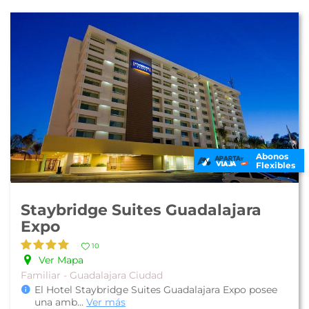
Abonos
Flexibles
Staybridge Suites Guadalajara
Expo
10
Ver Mapa
Familiar - Guadalajara Ciudad
El Hotel Staybridge Suites Guadalajara Expo posee
una amb
...
Ver más