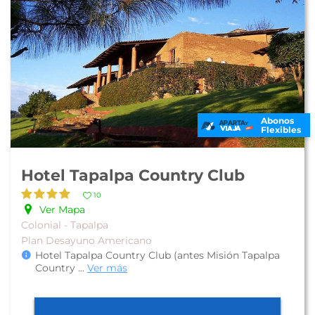
Abonos
Flexibles
Hotel Tapalpa Country Club
10
Ver Mapa
Colonial - Tapalpa
Plan Desayuno Americano
Hotel Tapalpa Country Club (antes Misión Tapalpa
Country
...
Ver más