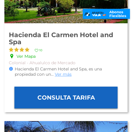
Abonos
Flexibles
Hacienda El Carmen Hotel and
Spa
10
Ver Mapa
Colonial - Ahualulco de Mercado
Hacienda El Carmen Hotel and Spa, es una
propiedad con un
...
Ver más
CONSULTA TARIFA