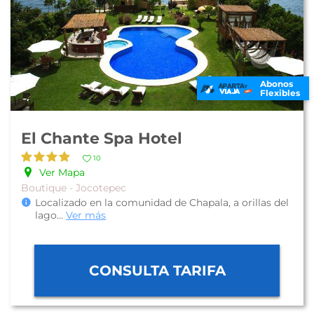
Abonos
Flexibles
El Chante Spa Hotel
10
Ver Mapa
Boutique - Jocotepec
Localizado en la comunidad de Chapala, a orillas del
lago
...
Ver más
CONSULTA TARIFA