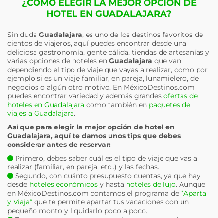
¿CÓMO ELEGIR LA MEJOR OPCIÓN DE
HOTEL EN GUADALAJARA?
Sin duda
Guadalajara
, es uno de los destinos favoritos de
cientos de viajeros, aquí puedes encontrar desde una
deliciosa gastronomía, gente cálida, tiendas de artesanías y
varias opciones de hoteles en
Guadalajara
que van
dependiendo el tipo de viaje que vayas a realizar, como por
ejemplo si es un viaje familiar, en pareja, lunamielero, de
negocios o algún otro motivo. En MéxicoDestinos.com
puedes encontrar variedad y además grandes
ofertas de
hoteles en Guadalajara
como también en
paquetes de
viajes a Guadalajara
.
Así que para elegir la mejor opción de hotel en
Guadalajara
, aquí te damos unos tips que debes
considerar antes de reservar:
Primero, debes saber cuál es el tipo de viaje que vas a
realizar (familiar, en pareja, etc..) y las fechas.
Segundo, con cuánto presupuesto cuentas, ya que hay
desde
hoteles económicos
y hasta
hoteles de lujo
. Aunque
en MéxicoDestinos.com contamos el programa de
“Aparta
y Viaja”
que te permite apartar tus vacaciones con un
pequeño monto y liquidarlo poco a poco.