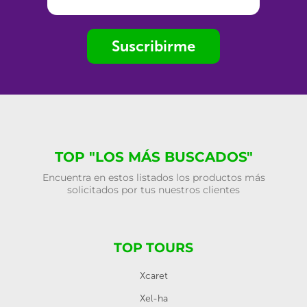
Suscribirme
TOP "LOS MÁS BUSCADOS"
Encuentra en estos listados los productos más
solicitados por tus nuestros clientes
TOP TOURS
Xcaret
Xel-ha