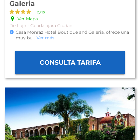
Galeria
10
Ver Mapa
De Lujo - Guadalajara Ciudad
Casa Monraz Hotel Boutique and Galeria, ofrece una
muy bu
...
Ver más
CONSULTA TARIFA