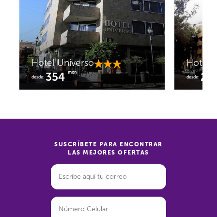
Hotel Universo
Hotel A
mxn
354
22
desde:
desde:
SUSCRÍBETE PARA ENCONTRAR
LAS MEJORES OFERTAS