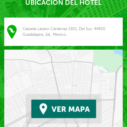
UBICACIÓN DEL HOTEL
Calzada Lázaro Cárdenas 1921, Del Sur, 44920
Guadalajara, Jal., México.