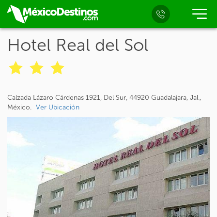
Hotel Real del Sol
Calzada Lázaro Cárdenas 1921, Del Sur, 44920 Guadalajara, Jal.,
México.
Ver Ubicación