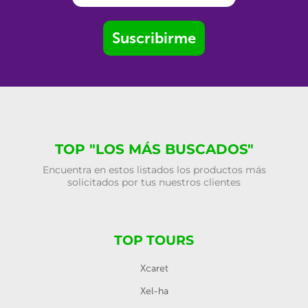
Suscribirme
TOP "LOS MÁS BUSCADOS"
Encuentra en estos listados los productos más
solicitados por tus nuestros clientes
TOP TOURS
Xcaret
Xel-ha