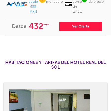
desde
monedero
con o
de precio
499
sin
MXN
tarjeta
432
mxn
Desde
Ver Oferta
HABITACIONES Y TARIFAS DEL HOTEL REAL DEL
SOL