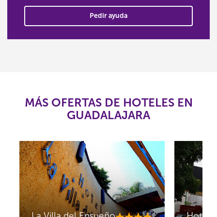
Pedir ayuda
MÁS OFERTAS DE HOTELES EN
GUADALAJARA
La Villa del Ensueño
Hotel L