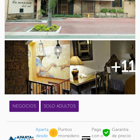
+11
NEGOCIOS
SOLO ADULTOS
Aparta
Puntos
Paga
Garantía
desde
monedero
con o
de precio