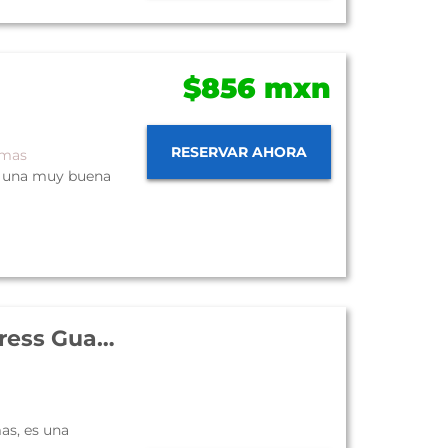
$856 mxn
RESERVAR AHORA
ymas
on una muy buena
Hotel Holiday Inn Express Guaymas
as, es una