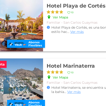
Hotel Playa de Cortés
10
Ver Mapa
Familiar - San Carlos Guaymas
Hotel Playa de Cortés, es una bo
estilo hac
...
Ver más
Abonos
Flexibles
rta
Hotel Marinaterra
10
Ver Mapa
Familiar - San Carlos Guaymas
Hotel Marinaterra, se encuentra 
la bahía
...
Ver más
Abonos
Flexibles