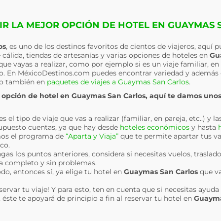
IR LA MEJOR OPCIÓN DE HOTEL EN GUAYMAS 
os
, es uno de los destinos favoritos de cientos de viajeros, aquí
cálida, tiendas de artesanías y varias opciones de hoteles en
Gu
que vayas a realizar, como por ejemplo si es un viaje familiar, en
vo. En MéxicoDestinos.com puedes encontrar variedad y además
 también en
paquetes de viajes a Guaymas San Carlos
.
r opción de hotel en
Guaymas San Carlos
, aquí te damos unos
el tipo de viaje que vas a realizar (familiar, en pareja, etc..) y la
puesto cuentas, ya que hay desde
hoteles económicos
y hasta
os el programa de
“Aparta y Viaja”
que te permite apartar tus v
co.
gas los puntos anteriores, considera si necesitas vuelos, traslado
ea completo y sin problemas.
do, entonces sí, ya elige tu hotel en
Guaymas San Carlos
que va
eservar tu viaje! Y para esto, ten en cuenta que si necesitas ayu
éste te apoyará de principio a fin al reservar tu hotel en
Guayma