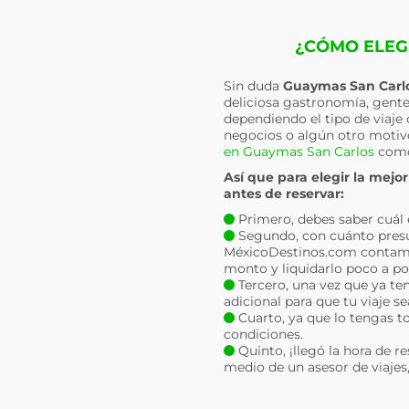
¿CÓMO ELEG
Sin duda
Guaymas San Carl
deliciosa gastronomía, gente 
dependiendo el tipo de viaje 
negocios o algún otro moti
en Guaymas San Carlos
como
Así que para elegir la mejo
antes de reservar:
Primero, debes saber cuál es 
Segundo, con cuánto presu
MéxicoDestinos.com contam
monto y liquidarlo poco a po
Tercero, una vez que ya ten
adicional para que tu viaje s
Cuarto, ya que lo tengas to
condiciones.
Quinto, ¡llegó la hora de r
medio de un asesor de viajes, 