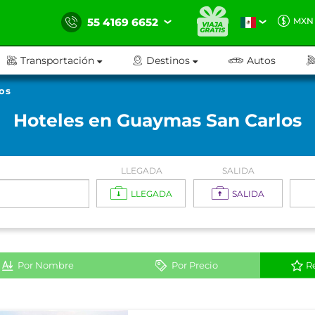
55 4169 6652
MXN
Transportación
Destinos
Autos
os
Hoteles en Guaymas San Carlos
LLEGADA
SALIDA
LLEGADA
SALIDA
Por Nombre
Por Precio
R