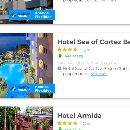
propiedad con u
...
Ver más
Abonos
Flexibles
Hotel Sea of Cortez 
10
Ver Mapa
Familiar - San Carlos Guaymas
Hotel Sea of Cortez Beach Club, 
propiedad c
...
Ver más
Abonos
Flexibles
Hotel Armida
10
Ver Mapa