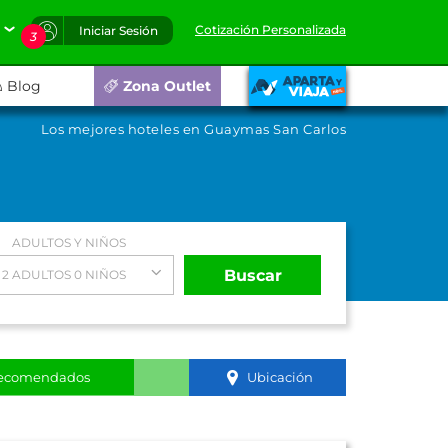
Cotización Personalizada
Iniciar Sesión
3
Blog
Zona Outlet
Los mejores hoteles en Guaymas San Carlos
ADULTOS Y NIÑOS
Buscar
2 ADULTOS 0 NIÑOS
ecomendados
Ubicación