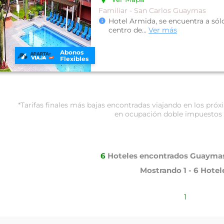
Familiar - San Carlos Guaymas
Hotel Armida, se encuentra a sól
centro de
...
Ver más
Abonos
Flexibles
*Tarifas finales más bajas encontradas viajando en los pr
en ocupación doble impuestos 
6
Hoteles encontrados
Guaymas
Mostrando
1 - 6
Hotel
1