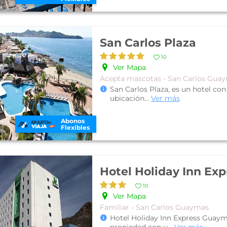
San Carlos Plaza
10
Ver Mapa
Acepta mascotas - San Carlos Gua
San Carlos Plaza, es un hotel c
ubicación
...
Ver más
Abonos
Flexibles
10
Ver Mapa
Familiar - San Carlos Guaymas
Hotel Holiday Inn Express Guaym