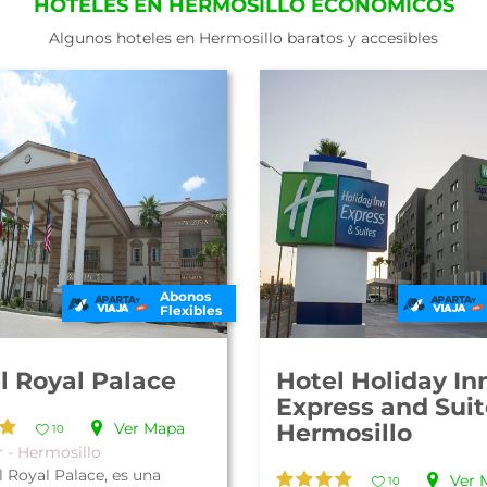
HOTELES EN HERMOSILLO ECONÓMICOS
Algunos hoteles en Hermosillo baratos y accesibles
Abonos
Flexibles
l Royal Palace
Hotel Holiday In
Express and Suit
Ver Mapa
Hermosillo
10
r - Hermosillo
l Royal Palace, es una
Ver 
10