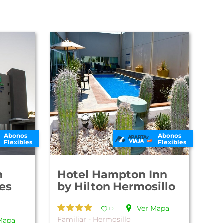
Abonos
Abonos
Flexibles
Flexibles
n
Hotel Hampton Inn
es
by Hilton Hermosillo
Ver Mapa
10
Familiar - Hermosillo
Mapa