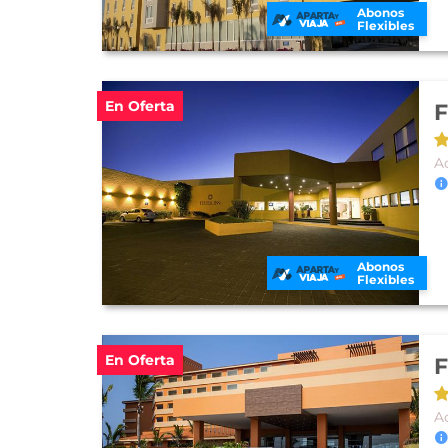
Abonos
Flexibles
En Oferta
F
A
Abonos
Flexibles
En Oferta
F
A