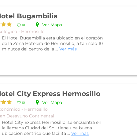
otel Bugambilia
Ver Mapa
10
cológico - Hermosillo
El Hotel Bugambilia esta ubicado en el corazón
de la Zona Hotelera de Hermosillo, a tan solo 10
minutos del centro de la ...
Ver más
otel City Express Hermosillo
Ver Mapa
10
conómico - Hermosillo
lan Desayuno Continental
Hotel City Express Hermosillo, se encuentra en
la llamada Ciudad del Sol; tiene una buena
ubicación céntrica que facilita ...
Ver más