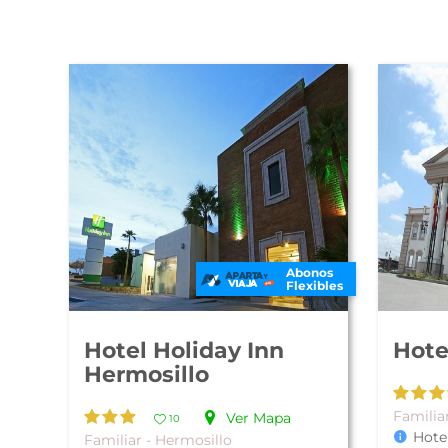
Abonos
Flexibles
Hotel Holiday Inn
Hote
Hermosillo
Familia
Ver Mapa
10
Hote
Familiar - Hermosillo