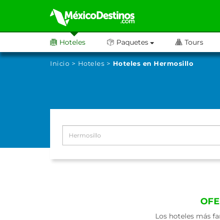
Hoteles
Paquetes
Tours
Inicio
Hoteles
Hoteles en Hermosillo
OFE
Los hoteles más fa