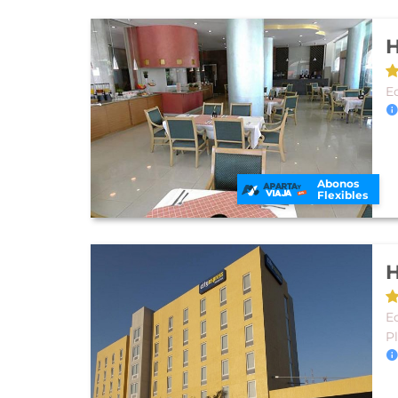
H
E
Abonos
Flexibles
H
E
P