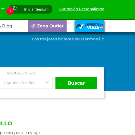
Cotización Personalizada
Iniciar Sesión
3
Blog
Zona Outlet
Los mejores hoteles en Hermosillo
Adultos y Niños
Buscar
2 Adultos 0 Niños
ILLO
recio para tu viaje