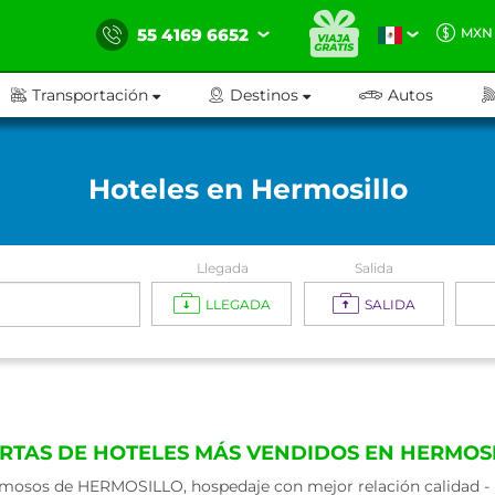
55 4169 6652
MXN
Transportación
Destinos
Autos
Hoteles en Hermosillo
Llegada
Salida
LLEGADA
SALIDA
RTAS DE HOTELES MÁS VENDIDOS EN HERMOS
mosos de HERMOSILLO, hospedaje con mejor relación calidad - p