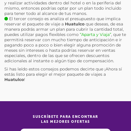
y realizar actividades dentro del hotel o en la periferia del
mismo, entonces podrías optar por un plan todo incluido
para tener todo al alcance de tus manos.
El tercer consejo es analiza el presupuesto que implica
reservar el paquete de viaje a
Huatulco
que deseas, de esa
manera podrás armar un plan para cubrir la cantidad total,
puedes utilizar pagos flexibles como
“Aparta y Viaja”
, que te
permitirá reservar con mucho tiempo de anticipación e ir
pagando poco a poco o bien elegir alguna promoción de
meses sin intereses o hasta podrías reservar en ventas
especiales, dentro de las que se ofrecen descuentos
adicionales al instante o algún tipo de compensación.
Si has leído estos consejos podemos decirte que ¡Ahora sí
estás listo para elegir el mejor paquete de viajes a
Huatulco
!
SUSCRÍBETE PARA ENCONTRAR
LAS MEJORES OFERTAS