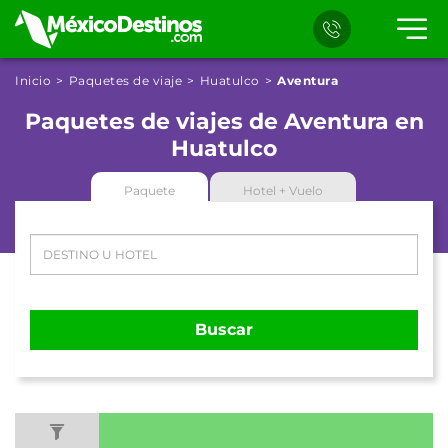
Inicio
Paquetes de viaje
Huatulco
Aventura
Paquetes de viajes de Aventura en
Huatulco
Paquete
Hotel + Vuelo
Buscar