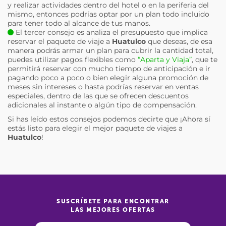
y realizar actividades dentro del hotel o en la periferia del
mismo, entonces podrías optar por un plan todo incluido
para tener todo al alcance de tus manos.
El tercer consejo es analiza el presupuesto que implica
reservar el paquete de viaje a
Huatulco
que deseas, de esa
manera podrás armar un plan para cubrir la cantidad total,
puedes utilizar pagos flexibles como
“Aparta y Viaja”
, que te
permitirá reservar con mucho tiempo de anticipación e ir
pagando poco a poco o bien elegir alguna promoción de
meses sin intereses o hasta podrías reservar en ventas
especiales, dentro de las que se ofrecen descuentos
adicionales al instante o algún tipo de compensación.
Si has leído estos consejos podemos decirte que ¡Ahora sí
estás listo para elegir el mejor paquete de viajes a
Huatulco
!
SUSCRÍBETE PARA ENCONTRAR
LAS MEJORES OFERTAS