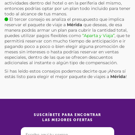
actividades dentro del hotel o en la periferia del mismo,
entonces podrías optar por un plan todo incluido para tener
todo al alcance de tus manos.
El tercer consejo es analiza el presupuesto que implica
reservar el paquete de viaje a
Mérida
que deseas, de esa
manera podrás armar un plan para cubrir la cantidad total,
puedes utilizar pagos flexibles como
“Aparta y Viaja”
, que te
permitirá reservar con mucho tiempo de anticipación e ir
pagando poco a poco o bien elegir alguna promoción de
meses sin intereses o hasta podrías reservar en ventas
especiales, dentro de las que se ofrecen descuentos
adicionales al instante o algún tipo de compensación.
Si has leído estos consejos podemos decirte que ¡Ahora sí
estás listo para elegir el mejor paquete de viajes a
Mérida
!
SUSCRÍBETE PARA ENCONTRAR
LAS MEJORES OFERTAS