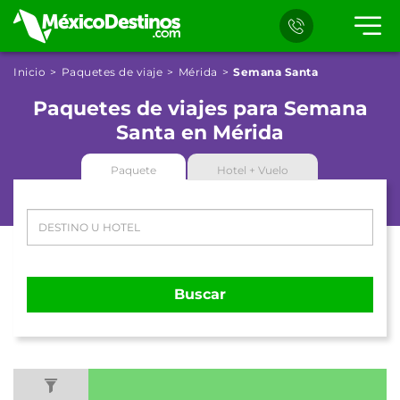
Inicio
Paquetes de viaje
Mérida
Semana Santa
Paquetes de viajes para Semana
Santa en Mérida
Paquete
Hotel + Vuelo
Buscar