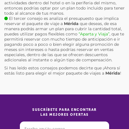
actividades dentro del hotel o en la periferia del mismo,
entonces podrías optar por un plan todo incluido para tener
todo al alcance de tus manos.
El tercer consejo es analiza el presupuesto que implica
reservar el paquete de viaje a
Mérida
que deseas, de esa
manera podrás armar un plan para cubrir la cantidad total,
puedes utilizar pagos flexibles como
“Aparta y Viaja”
, que te
permitirá reservar con mucho tiempo de anticipación e ir
pagando poco a poco o bien elegir alguna promoción de
meses sin intereses o hasta podrías reservar en ventas
especiales, dentro de las que se ofrecen descuentos
adicionales al instante o algún tipo de compensación.
Si has leído estos consejos podemos decirte que ¡Ahora sí
estás listo para elegir el mejor paquete de viajes a
Mérida
!
SUSCRÍBETE PARA ENCONTRAR
LAS MEJORES OFERTAS