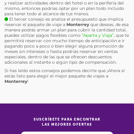
y realizar actividades dentro del hotel o en la periferia del
mismo, entonces podrías optar por un plan todo incluido
para tener todo al alcance de tus manos.
El tercer consejo es analiza el presupuesto que implica
reservar el paquete de viaje a
Monterrey
que deseas, de esa
manera podrás armar un plan para cubrir la cantidad total,
puedes utilizar pagos flexibles como
“Aparta y Viaja”
, que te
permitirá reservar con mucho tiempo de anticipación e ir
pagando poco a poco o bien elegir alguna promoción de
meses sin intereses o hasta podrías reservar en ventas
especiales, dentro de las que se ofrecen descuentos
adicionales al instante o algún tipo de compensación.
Si has leído estos consejos podemos decirte que ¡Ahora sí
estás listo para elegir el mejor paquete de viajes a
Monterrey
!
SUSCRÍBETE PARA ENCONTRAR
LAS MEJORES OFERTAS