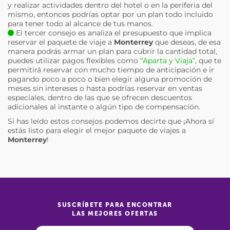
y realizar actividades dentro del hotel o en la periferia del
mismo, entonces podrías optar por un plan todo incluido
para tener todo al alcance de tus manos.
El tercer consejo es analiza el presupuesto que implica
reservar el paquete de viaje a
Monterrey
que deseas, de esa
manera podrás armar un plan para cubrir la cantidad total,
puedes utilizar pagos flexibles como
“Aparta y Viaja”
, que te
permitirá reservar con mucho tiempo de anticipación e ir
pagando poco a poco o bien elegir alguna promoción de
meses sin intereses o hasta podrías reservar en ventas
especiales, dentro de las que se ofrecen descuentos
adicionales al instante o algún tipo de compensación.
Si has leído estos consejos podemos decirte que ¡Ahora sí
estás listo para elegir el mejor paquete de viajes a
Monterrey
!
SUSCRÍBETE PARA ENCONTRAR
LAS MEJORES OFERTAS