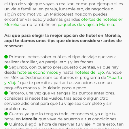
el tipo de viaje que vayas a realizar, como por ejemplo si es
un viaje familiar, en pareja, lunamielero, de negocios o
algún otro motivo. En MéxicoDestinos.com puedes
encontrar variedad y además grandes
ofertas de hoteles en
Morelia
como también en
paquetes de viajes a Morelia
.
Así que para elegir la mejor opción de hotel en
Morelia
,
aquí te damos unos tips que debes considerar antes de
reservar:
Primero, debes saber cuál es el tipo de viaje que vas a
realizar (familiar, en pareja, etc..) y las fechas.
Segundo, con cuánto presupuesto cuentas, ya que hay
desde
hoteles económicos
y hasta
hoteles de lujo
. Aunque
en MéxicoDestinos.com contamos el programa de
“Aparta
y Viaja”
que te permite apartar tus vacaciones con un
pequeño monto y liquidarlo poco a poco.
Tercero, una vez que ya tengas los puntos anteriores,
considera si necesitas vuelos, traslados o algún otro
servicio adicional para que tu viaje sea completo y sin
problemas.
Cuarto, ya que lo tengas todo, entonces sí, ya elige tu
hotel en
Morelia
que vaya de acuerdo a tus condiciones.
Quinto, ¡llegó la hora de reservar tu viaje! Y para esto, ten