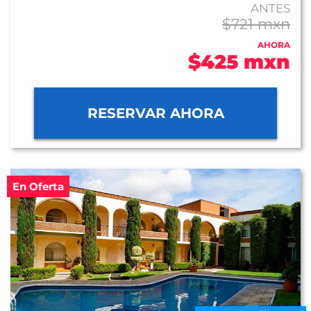
ANTES
$721 mxn
AHORA
$425 mxn
RESERVAR AHORA
En Oferta