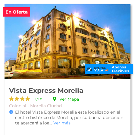
En Oferta
Abonos
Flexibles
Vista Express Morelia
Ver Mapa
11
Colonial - Morelia Ciudad
El hotel Vista Express Morelia esta localizado en el
centro histórico de Morelia, por su buena ubicación
te acercará a loa...
Ver más