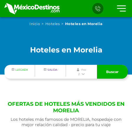
Inicio
Hoteles
Hoteles en Morelia
Hoteles en Morelia
LLEGADA
SALIDA
Pax
Buscar
2
OFERTAS DE HOTELES MÁS VENDIDOS EN
MORELIA
Los hoteles más famosos de MORELIA, hospedaje con
mejor relación calidad - precio para tu viaje