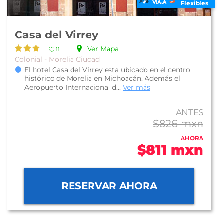
Flexibles
Casa del Virrey
Ver Mapa
11
Colonial - Morelia Ciudad
El hotel Casa del Virrey esta ubicado en el centro
histórico de Morelia en Michoacán. Además el
Aeropuerto Internacional d...
Ver más
ANTES
$826 mxn
AHORA
$811 mxn
RESERVAR AHORA