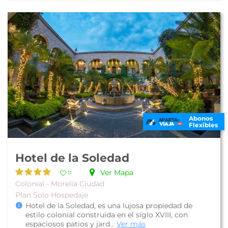
Abonos
Flexibles
Hotel de la Soledad
Ver Mapa
11
Colonial - Morelia Ciudad
Plan Solo Hospedaje
Hotel de la Soledad, es una lujosa propiedad de
estilo colonial construida en el siglo XVIII, con
espaciosos patios y jard...
Ver más