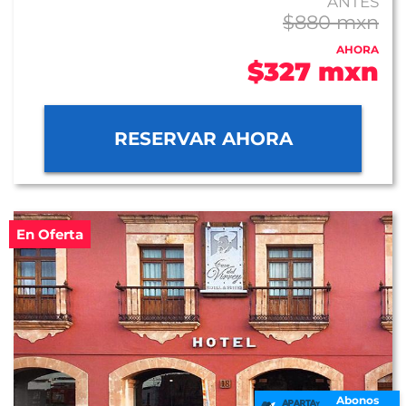
ANTES
$880 mxn
AHORA
$327 mxn
RESERVAR AHORA
En Oferta
Abonos