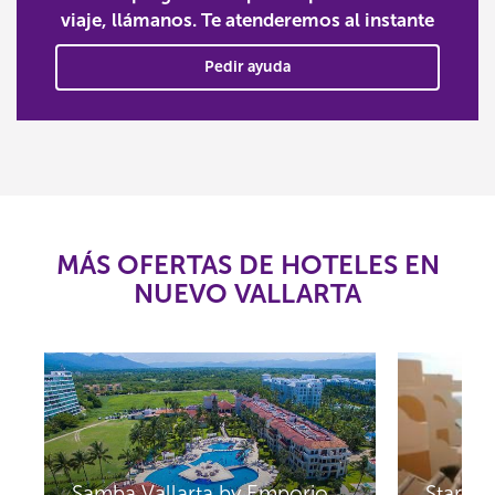
viaje, llámanos. Te atenderemos al instante
Pedir ayuda
MÁS OFERTAS DE HOTELES EN
NUEVO VALLARTA
Samba Vallarta by Emporio
Starbay