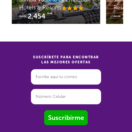
Hotels & Resorts
Resort
mxn
2,454
1,
desde:
desde:
SUSCRÍBETE PARA ENCONTRAR
LAS MEJORES OFERTAS
Suscribirme