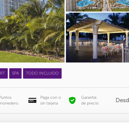
RT
SPA
TODO INCLUIDO
Puntos
Paga con o
Garantía
Desd
monedero
sin tarjeta
de precio