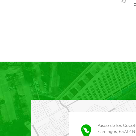
d
Paseo de los Cocote
Flamingos, 63732 