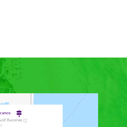
rcanos
olf Bucerías