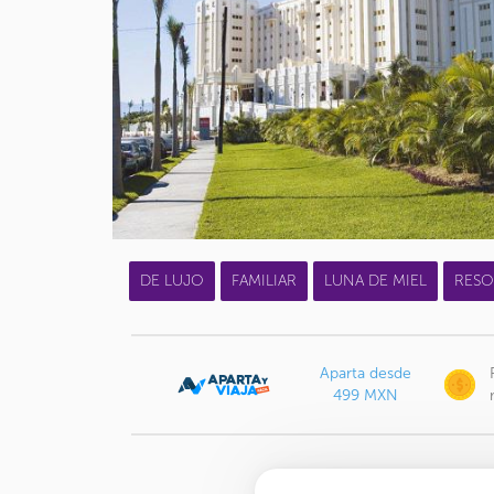
DE LUJO
FAMILIAR
LUNA DE MIEL
RESO
Aparta desde
499 MXN