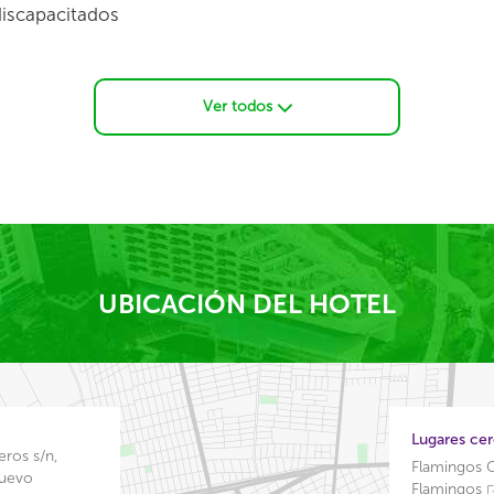
iscapacitados
Ver todos
UBICACIÓN DEL HOTEL
Lugares ce
ros s/n,
Flamingos G
Nuevo
Flamingos