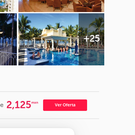
+25
2,125
mxn
e
Ver Oferta