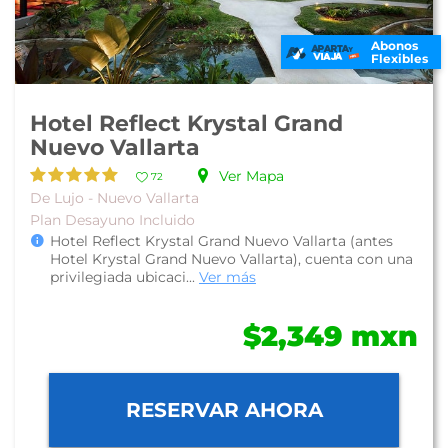
Abonos
Flexibles
Hotel Reflect Krystal Grand
Nuevo Vallarta
Ver Mapa
72
De Lujo - Nuevo Vallarta
Plan Desayuno Incluido
Hotel Reflect Krystal Grand Nuevo Vallarta (antes
Hotel Krystal Grand Nuevo Vallarta), cuenta con una
privilegiada ubicaci...
Ver más
$2,349 mxn
RESERVAR AHORA