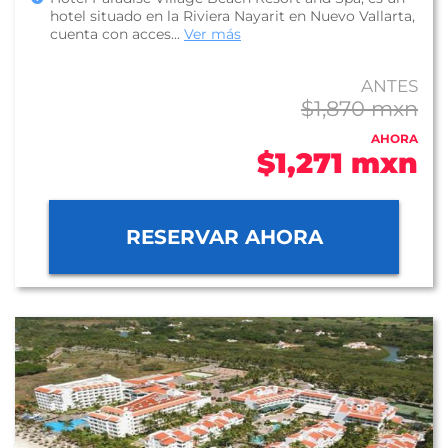
hotel situado en la Riviera Nayarit en Nuevo Vallarta,
cuenta con acces...
Ver más
ANTES
$1,870 mxn
AHORA
$1,271 mxn
RESERVAR AHORA