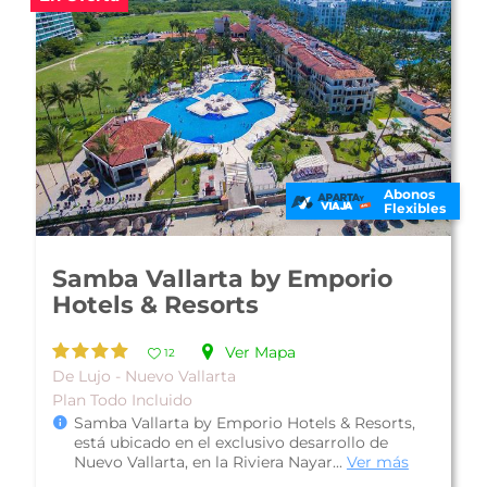
Abonos
Flexibles
Hotel Occidental Nuevo
Vallarta
Ver Mapa
16
De Lujo - Nuevo Vallarta
Plan Todo Incluido
Hotel Occidental Nuevo Vallarta, se localiza en
el Pacífico mexicano, un destino único de gran
belleza que ofrece tradició...
Ver más