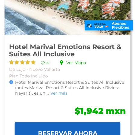
Abonos
Flexibles
Hotel Marival Emotions Resort &
Suites All Inclusive
Ver Mapa
20
De Lujo - Nuevo Vallarta
Plan Todo Incluido
Hotel Marival Emotions Resort & Suites All Inclusive
(antes Marival Resort & Suites All Inclusive Riviera
Nayarit), es un ...
Ver más
$1,942 mxn
RESERVAR AHORA