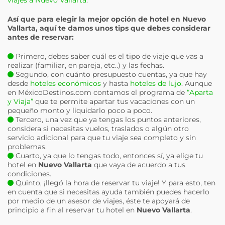
viajes a Nuevo Vallarta
.
Así que para elegir la mejor opción de hotel en
Nuevo
Vallarta
, aquí te damos unos tips que debes considerar
antes de reservar:
Primero, debes saber cuál es el tipo de viaje que vas a
realizar (familiar, en pareja, etc..) y las fechas.
Segundo, con cuánto presupuesto cuentas, ya que hay
desde
hoteles económicos
y hasta
hoteles de lujo
. Aunque
en MéxicoDestinos.com contamos el programa de
“Aparta
y Viaja”
que te permite apartar tus vacaciones con un
pequeño monto y liquidarlo poco a poco.
Tercero, una vez que ya tengas los puntos anteriores,
considera si necesitas vuelos, traslados o algún otro
servicio adicional para que tu viaje sea completo y sin
problemas.
Cuarto, ya que lo tengas todo, entonces sí, ya elige tu
hotel en
Nuevo Vallarta
que vaya de acuerdo a tus
condiciones.
Quinto, ¡llegó la hora de reservar tu viaje! Y para esto, ten
en cuenta que si necesitas ayuda también puedes hacerlo
por medio de un asesor de viajes, éste te apoyará de
principio a fin al reservar tu hotel en
Nuevo Vallarta
.