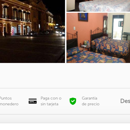
Puntos
Paga con o
Garantía
De
monedero
sin tarjeta
de precio