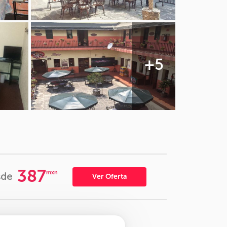
+5
387
mxn
sde
Ver Oferta