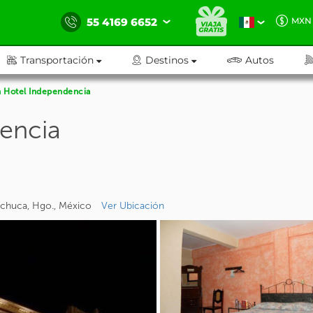
55 4169 6652
MXN
Transportación
Destinos
Autos
 Hotel Independencia
encia
Pachuca, Hgo., México
Ver Ubicación