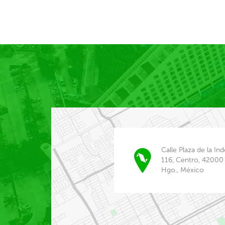
Calle Plaza de la I
116, Centro, 42000
Hgo., México