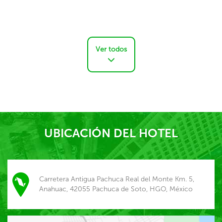
Ver todos
UBICACIÓN DEL HOTEL
Carretera Antigua Pachuca Real del Monte Km. 5,
Anahuac, 42055 Pachuca de Soto, HGO, México