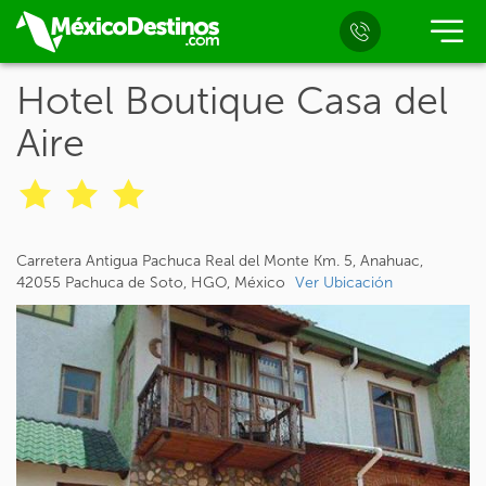
Hotel Boutique Casa del
Aire
Carretera Antigua Pachuca Real del Monte Km. 5, Anahuac,
42055 Pachuca de Soto, HGO, México
Ver Ubicación