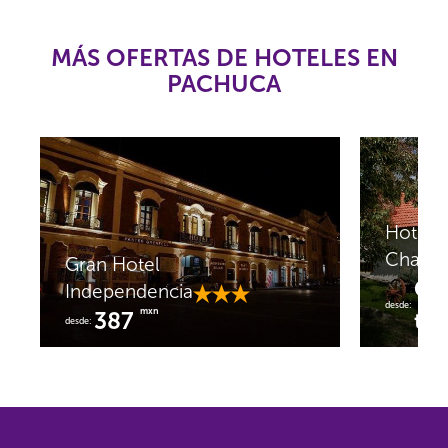
MÁS OFERTAS DE HOTELES EN
PACHUCA
Hotel V
Chalet
Gran Hotel
Co
Independencia
desde:
mxn
387
tar
desde: