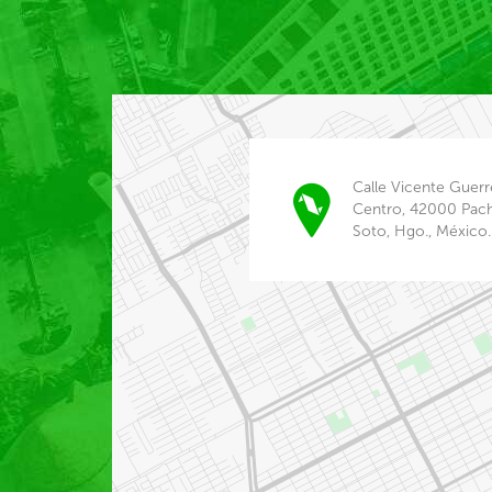
Calle Vicente Guerr
Centro, 42000 Pac
Soto, Hgo., México.