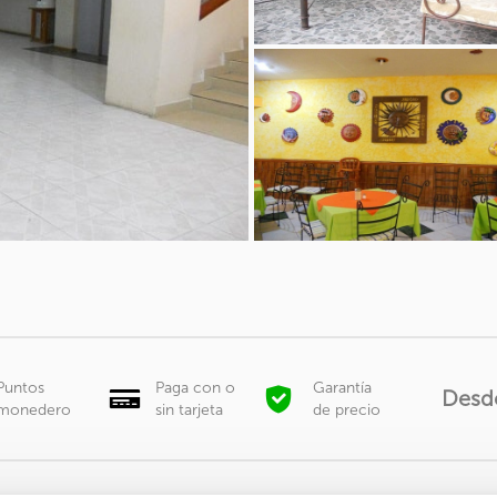
Puntos
Paga con o
Garantía
Desd
monedero
sin tarjeta
de precio