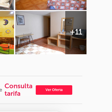
+11
Consulta
e
Ver Oferta
tarifa