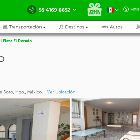
55 4169 6652
MXN
Transportación
Destinos
Autos
l Plaza El Dorado
o
e Soto, Hgo., México.
Ver Ubicación