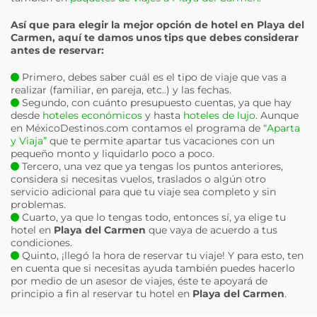
Así que para elegir la mejor opción de hotel en
Playa del
Carmen
, aquí te damos unos tips que debes considerar
antes de reservar:
Primero, debes saber cuál es el tipo de viaje que vas a
realizar (familiar, en pareja, etc..) y las fechas.
Segundo, con cuánto presupuesto cuentas, ya que hay
desde
hoteles económicos
y hasta
hoteles de lujo
. Aunque
en MéxicoDestinos.com contamos el programa de
“Aparta
y Viaja”
que te permite apartar tus vacaciones con un
pequeño monto y liquidarlo poco a poco.
Tercero, una vez que ya tengas los puntos anteriores,
considera si necesitas vuelos, traslados o algún otro
servicio adicional para que tu viaje sea completo y sin
problemas.
Cuarto, ya que lo tengas todo, entonces sí, ya elige tu
hotel en
Playa del Carmen
que vaya de acuerdo a tus
condiciones.
Quinto, ¡llegó la hora de reservar tu viaje! Y para esto, ten
en cuenta que si necesitas ayuda también puedes hacerlo
por medio de un asesor de viajes, éste te apoyará de
principio a fin al reservar tu hotel en
Playa del Carmen
.