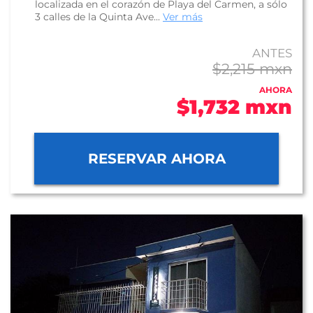
localizada en el corazón de Playa del Carmen, a sólo
3 calles de la Quinta Ave...
Ver más
ANTES
$2,215 mxn
AHORA
$1,732 mxn
RESERVAR AHORA