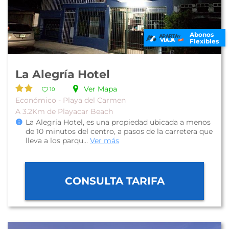
Abonos
Flexibles
La Alegría Hotel
Ver Mapa
10
Económico - Playa del Carmen
A 3.2Km de Playacar Beach
La Alegría Hotel, es una propiedad ubicada a menos
de 10 minutos del centro, a pasos de la carretera que
lleva a los parqu...
Ver más
CONSULTA TARIFA