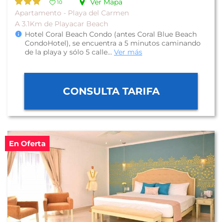
Ver Mapa
10
Apartamento - Playa del Carmen
A 3.1Km de Playacar Beach
Hotel Coral Beach Condo (antes Coral Blue Beach
CondoHotel), se encuentra a 5 minutos caminando
de la playa y sólo 5 calle...
Ver más
CONSULTA TARIFA
En Oferta