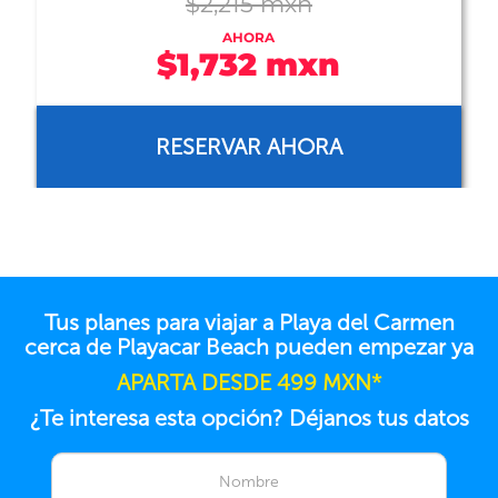
$3,856 mxn
AHORA
$3,747 mxn
RESERVAR AHORA
Tus planes para viajar a Playa del Carmen
cerca de Playacar Beach pueden empezar ya
APARTA DESDE 499 MXN*
¿Te interesa esta opción? Déjanos tus datos