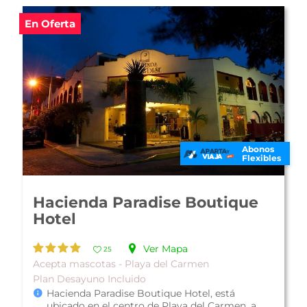
En Oferta
Abonos
Flexibles
Hotel The Reef Playacar
Ver Mapa
21
De Lujo - Playacar
Plan Todo Incluido
Hotel The Reef Playacar, es un todo incluido,
ubicado en el exclusivo fraccionamiento
Playacar, en Playa del Carmen, Quint...
Ver más