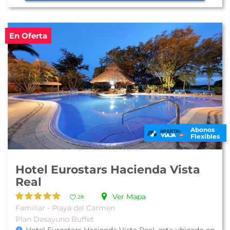
En Oferta
Abonos
Flexibles
Hotel Eurostars Hacienda Vista
Real
Ver Mapa
28
Familiar - Playa del Carmen
Plan Desayuno Buffet