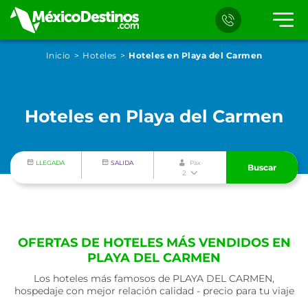
Inicio
Hoteles
Hoteles en Playa del Carmen
Hoteles en Playa del Carmen
LLEGADA
SALIDA
Pax
Buscar
2
OFERTAS DE HOTELES MÁS VENDIDOS EN
PLAYA DEL CARMEN
Los hoteles más famosos de PLAYA DEL CARMEN,
hospedaje con mejor relación calidad - precio para tu viaje