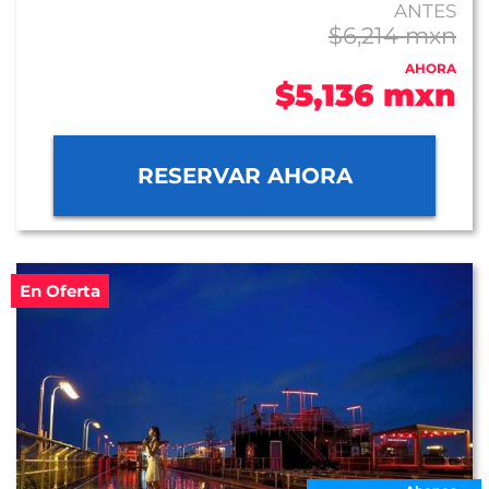
ANTES
$6,214 mxn
AHORA
$5,136 mxn
RESERVAR AHORA
En Oferta