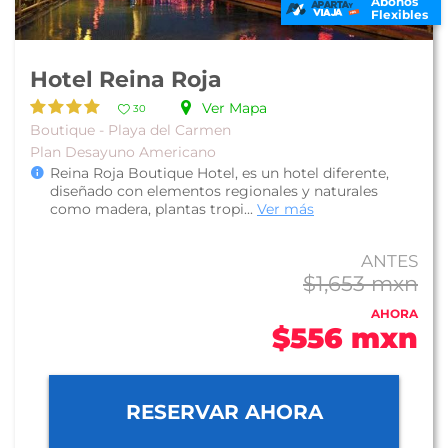
Abonos
Flexibles
Hotel Reina Roja
Ver Mapa
30
Boutique - Playa del Carmen
Plan Desayuno Americano
Reina Roja Boutique Hotel, es un hotel diferente,
diseñado con elementos regionales y naturales
como madera, plantas tropi...
Ver más
ANTES
$1,653 mxn
AHORA
$556 mxn
RESERVAR AHORA