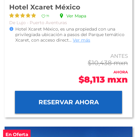
Hotel Xcaret México
Ver Mapa
71
De Lujo - Puerto Aventuras
Hotel Xcaret México, es una propiedad con una
privilegiada ubicación a pasos del Parque temático
Xcaret, con acceso direct...
Ver más
ANTES
$10,438 mxn
AHORA
$8,113 mxn
RESERVAR AHORA
En Oferta