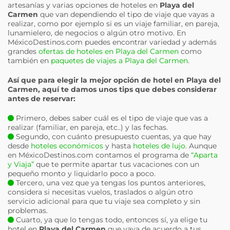
artesanías y varias opciones de hoteles en
Playa del
Carmen
que van dependiendo el tipo de viaje que vayas a
realizar, como por ejemplo si es un viaje familiar, en pareja,
lunamielero, de negocios o algún otro motivo. En
MéxicoDestinos.com puedes encontrar variedad y además
grandes
ofertas de hoteles en Playa del Carmen
como
también en
paquetes de viajes a Playa del Carmen
.
Así que para elegir la mejor opción de hotel en
Playa del
Carmen
, aquí te damos unos tips que debes considerar
antes de reservar:
Primero, debes saber cuál es el tipo de viaje que vas a
realizar (familiar, en pareja, etc..) y las fechas.
Segundo, con cuánto presupuesto cuentas, ya que hay
desde
hoteles económicos
y hasta
hoteles de lujo
. Aunque
en MéxicoDestinos.com contamos el programa de
“Aparta
y Viaja”
que te permite apartar tus vacaciones con un
pequeño monto y liquidarlo poco a poco.
Tercero, una vez que ya tengas los puntos anteriores,
considera si necesitas vuelos, traslados o algún otro
servicio adicional para que tu viaje sea completo y sin
problemas.
Cuarto, ya que lo tengas todo, entonces sí, ya elige tu
hotel en
Playa del Carmen
que vaya de acuerdo a tus