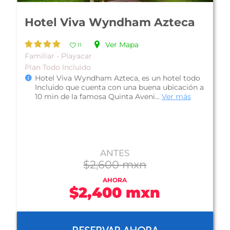
Hotel Allegro Playacar
Ver Mapa
11
Cabañas - Playa del Carmen
Plan Todo Incluido
Hotel Allegro Playacar, es un hotel de 4
estrellas con plan Todo Incluido ubicado a pie
de playa, rodeado de exuberante ve...
Ver más
ANTES
$3,206 mxn
AHORA
$2,565 mxn