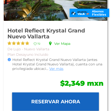
Abonos
Flexibles
Hotel Reflect Krystal Grand
Nuevo Vallarta
Ver Mapa
72
De Lujo - Nuevo Vallarta
Plan Desayuno Incluido
Hotel Reflect Krystal Grand Nuevo Vallarta (antes
Hotel Krystal Grand Nuevo Vallarta), cuenta con una
privilegiada ubicaci...
Ver más
$2,349 mxn
RESERVAR AHORA