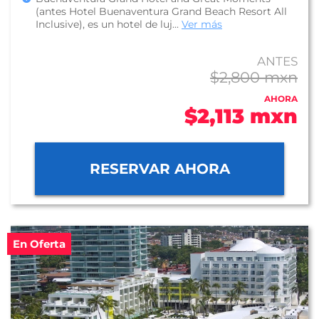
(antes Hotel Buenaventura Grand Beach Resort All
Inclusive), es un hotel de luj...
Ver más
ANTES
$2,800 mxn
AHORA
$2,113 mxn
RESERVAR AHORA
En Oferta