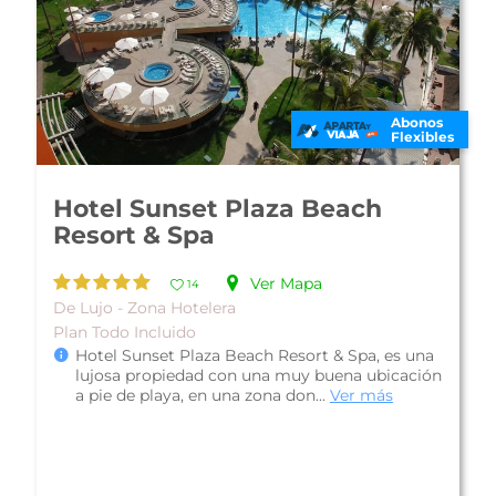
Abonos
Flexibles
Hotelito Desconocido
Ver Mapa
14
Familiar - La Cruz de Loreto
Plan Alimentos Incluidos
Hotelito Desconocido es uno de los lugares
mas exclusivos y magníficos de Puerto
Vallarta. En este hotel Boutique lograrás...
Ver
más