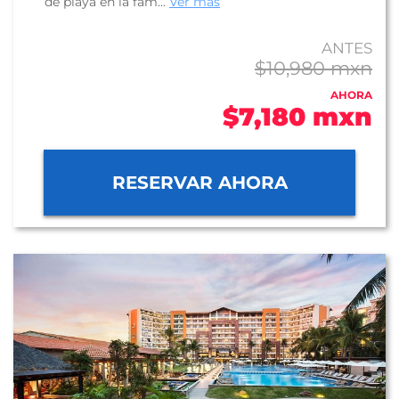
de playa en la fam...
Ver más
ANTES
$10,980 mxn
AHORA
$7,180 mxn
RESERVAR AHORA