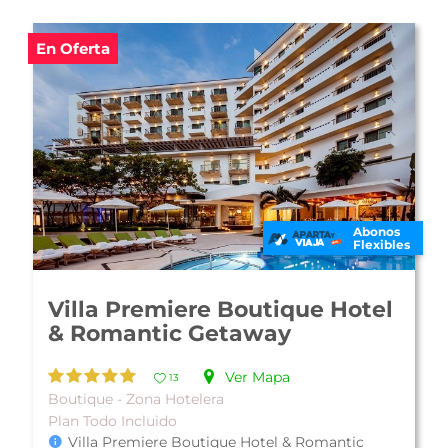
En Oferta
Abonos
Flexibles
Hotel Villa del Palmar Beach
Resort and Spa Vallarta
Ver Mapa
20
De Lujo - Zona Hotelera
Plan Todo Incluido
Villa del Palmar Beach Resort and Spa, es una