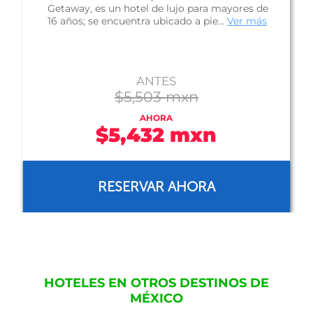
buena propuesta para tu estancia en la
hermosa ciudad de Puerto Vallarta; po...
Ver
más
ANTES
$1,829 mxn
AHORA
$1,196 mxn
RESERVAR AHORA
HOTELES EN OTROS DESTINOS DE
MÉXICO