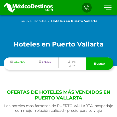
Inicio
Hoteles
Hoteles en Puerto Vallarta
Hoteles en Puerto Vallarta
LLEGADA
SALIDA
Pax
Buscar
2
OFERTAS DE HOTELES MÁS VENDIDOS EN
PUERTO VALLARTA
Los hoteles más famosos de PUERTO VALLARTA, hospedaje
con mejor relación calidad - precio para tu viaje