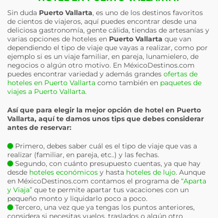
Sin duda
Puerto Vallarta
, es uno de los destinos favoritos
de cientos de viajeros, aquí puedes encontrar desde una
deliciosa gastronomía, gente cálida, tiendas de artesanías y
varias opciones de hoteles en
Puerto Vallarta
que van
dependiendo el tipo de viaje que vayas a realizar, como por
ejemplo si es un viaje familiar, en pareja, lunamielero, de
negocios o algún otro motivo. En MéxicoDestinos.com
puedes encontrar variedad y además grandes
ofertas de
hoteles en Puerto Vallarta
como también en
paquetes de
viajes a Puerto Vallarta
.
Así que para elegir la mejor opción de hotel en
Puerto
Vallarta
, aquí te damos unos tips que debes considerar
antes de reservar:
Primero, debes saber cuál es el tipo de viaje que vas a
realizar (familiar, en pareja, etc..) y las fechas.
Segundo, con cuánto presupuesto cuentas, ya que hay
desde
hoteles económicos
y hasta
hoteles de lujo
. Aunque
en MéxicoDestinos.com contamos el programa de
“Aparta
y Viaja”
que te permite apartar tus vacaciones con un
pequeño monto y liquidarlo poco a poco.
Tercero, una vez que ya tengas los puntos anteriores,
considera si necesitas vuelos, traslados o algún otro