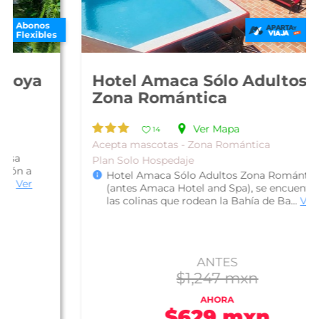
Abonos
Flexibles
Hotel Amaca Sólo Adultos
Zona Romántica
Ver Mapa
14
Acepta mascotas - Zona Romántica
Plan Solo Hospedaje
Hotel Amaca Sólo Adultos Zona Romántica
(antes Amaca Hotel and Spa), se encuentra en
las colinas que rodean la Bahía de Ba...
Ver más
ANTES
$1,247 mxn
AHORA
$629 mxn