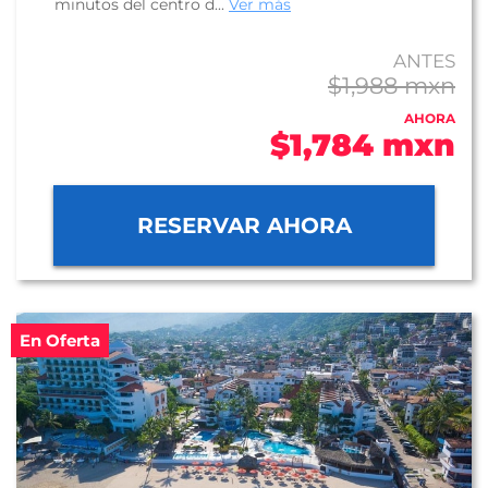
minutos del centro d...
Ver más
ANTES
$1,988 mxn
AHORA
$1,784 mxn
RESERVAR AHORA
En Oferta