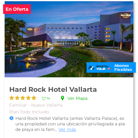
En Oferta
Abonos
Flexibles
Hard Rock Hotel Vallarta
Ver Mapa
74
Familiar - Nuevo Vallarta
Plan Todo Incluido
Hard Rock Hotel Vallarta (antes Vallarta Palace), es
una propiedad con una ubicación privilegiada a pie
de playa en la fam...
Ver más