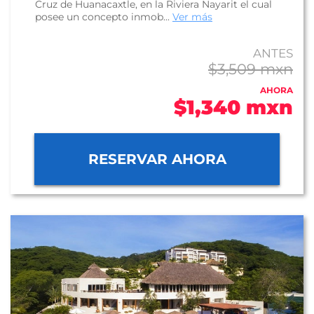
Cruz de Huanacaxtle, en la Riviera Nayarit el cual
posee un concepto inmob...
Ver más
ANTES
$3,509 mxn
AHORA
$1,340 mxn
RESERVAR AHORA