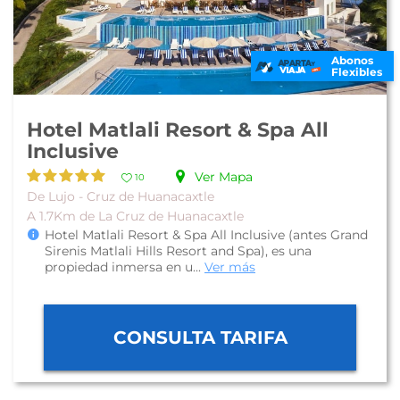
Abonos
Flexibles
Hotel Matlali Resort & Spa All
Inclusive
Ver Mapa
10
De Lujo - Cruz de Huanacaxtle
A 1.7Km de La Cruz de Huanacaxtle
Hotel Matlali Resort & Spa All Inclusive (antes Grand
Sirenis Matlali Hills Resort and Spa), es una
propiedad inmersa en u...
Ver más
CONSULTA TARIFA