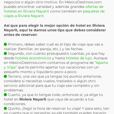
negocios o algún otro motivo. En MéxicoDestinos.com
puedes encontrar variedad y además grandes
ofertas de
hoteles en Riviera Nayarit
como también en
paquetes de
viajes a Riviera Nayarit
.
Así que para elegir la mejor opción de hotel en
Riviera
Nayarit
, aquí te damos unos tips que debes considerar
antes de reservar:
Primero, debes saber cuál es el tipo de viaje que vas a
realizar (familiar, en pareja, etc..) y las fechas.
Segundo, con cuánto presupuesto cuentas, ya que hay
desde
hoteles económicos
y hasta
hoteles de lujo
. Aunque
en MéxicoDestinos.com contamos el programa de
“Aparta
y Viaja”
que te permite apartar tus vacaciones con un
pequeño monto y liquidarlo poco a poco.
Tercero, una vez que ya tengas los puntos anteriores,
considera si necesitas vuelos, traslados o algún otro
servicio adicional para que tu viaje sea completo y sin
problemas.
Cuarto, ya que lo tengas todo, entonces sí, ya elige tu
hotel en
Riviera Nayarit
que vaya de acuerdo a tus
condiciones.
Quinto, ¡llegó la hora de reservar tu viaje! Y para esto, ten
en cuenta que si necesitas ayuda también puedes hacerlo