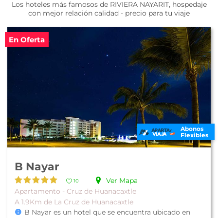
Los hoteles más famosos de RIVIERA NAYARIT, hospedaje
con mejor relación calidad - precio para tu viaje
En Oferta
Abonos
Flexibles
B Nayar
Ver Mapa
10
Apartamento - Cruz de Huanacaxtle
A 1.9Km de La Cruz de Huanacaxtle
B Nayar es un hotel que se encuentra ubicado en