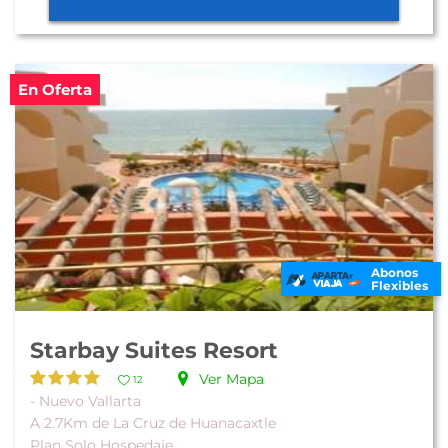
En Oferta
Abonos
Flexibles
Starbay Suites Resort
Ver Mapa
12
- Nuevo Vallarta
A 2.7Km de La Cruz de Huanacaxtle
Plan Solo Hospedaje