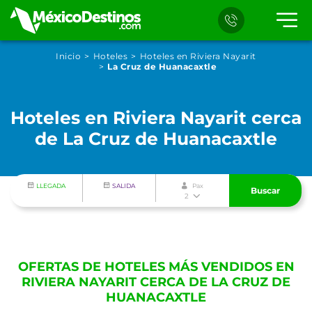
Inicio
Hoteles
Hoteles en Riviera Nayarit
La Cruz de Huanacaxtle
Hoteles en Riviera Nayarit cerca
de La Cruz de Huanacaxtle
LLEGADA
SALIDA
Pax
Buscar
2
OFERTAS DE HOTELES MÁS VENDIDOS EN
RIVIERA NAYARIT CERCA DE LA CRUZ DE
HUANACAXTLE