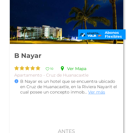
Abonos
Flexibles
Hotel Vista Vallarta All Suites
On The Beach
Ver Mapa
16
Familiar - Bucerías
Plan Solo Hospedaje
Hotel Vista Vallarta All Suites On The Beach
(antes Hotel Vista Vallarta All Two Bedroom
Suites On The Beach), cuenta con ...
Ver más
ANTES