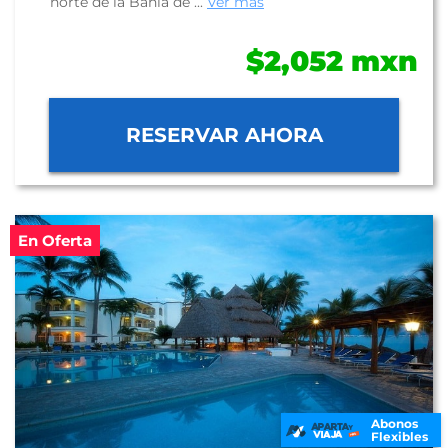
norte de la Bahía de ...
Ver más
$2,052 mxn
RESERVAR AHORA
En Oferta
Abonos
Flexibles