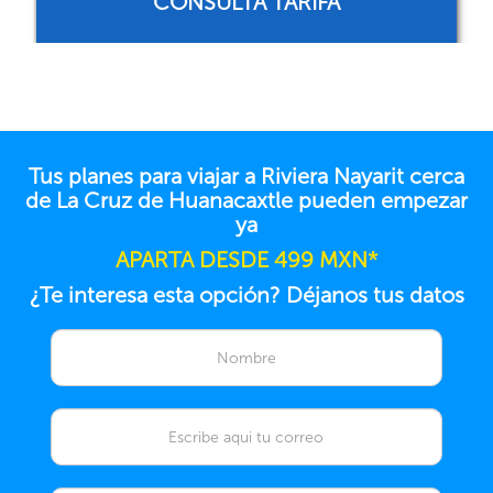
RESERVAR AHORA
Tus planes para viajar a Riviera Nayarit cerca
de La Cruz de Huanacaxtle pueden empezar
ya
APARTA DESDE 499 MXN*
¿Te interesa esta opción? Déjanos tus datos