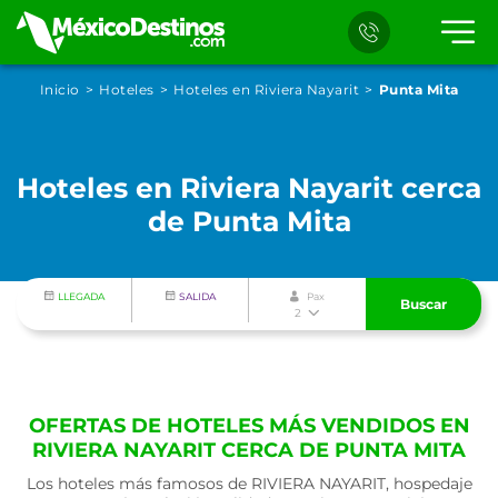
Inicio
Hoteles
Hoteles en Riviera Nayarit
Punta Mita
Hoteles en Riviera Nayarit cerca
de Punta Mita
LLEGADA
SALIDA
Pax
Buscar
2
OFERTAS DE HOTELES MÁS VENDIDOS EN
RIVIERA NAYARIT CERCA DE PUNTA MITA
Los hoteles más famosos de RIVIERA NAYARIT, hospedaje