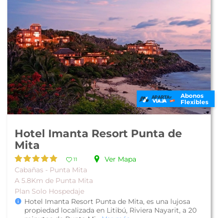
Abonos
Flexibles
Hotel Imanta Resort Punta de
Mita
Ver Mapa
11
Cabañas - Punta Mita
A 5.8Km de Punta Mita
Plan Solo Hospedaje
Hotel Imanta Resort Punta de Mita, es una lujosa
propiedad localizada en Litibú, Riviera Nayarit, a 20