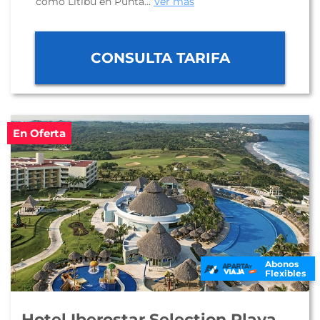
como Litibú en Punta...
Ver más
CONSULTA TARIFA
En Oferta
Abonos
Flexibles
Hotel Iberostar Selection Playa