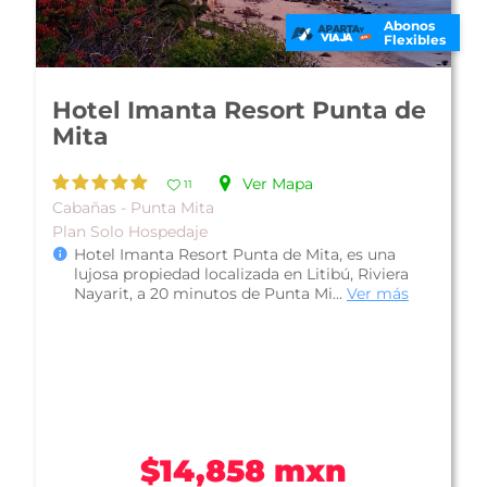
Abonos
Flexibles
La Tranquila Resort and Spa
Ver Mapa
10
De Lujo - Punta Mita
La Tranquila Breath Taking Resort & Spa Punta
de Mita se ubica frente a la playa en una zona
conocida como Litibú en Punta...
Ver más