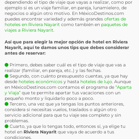
dependiendo el tipo de viaje que vayas a realizar, como por
ejemplo si es un viaje familiar, en pareja, lunamielero, de
negocios o algún otro motivo. En MéxicoDestinos.com
puedes encontrar variedad y además grandes
ofertas de
hoteles en Riviera Nayarit
como también en
paquetes de
viajes a Riviera Nayarit
.
Así que para elegir la mejor opción de hotel en
Riviera
Nayarit
, aquí te damos unos tips que debes considerar
antes de reservar:
Primero, debes saber cuál es el tipo de viaje que vas a
realizar (familiar, en pareja, etc..) y las fechas.
Segundo, con cuánto presupuesto cuentas, ya que hay
desde
hoteles económicos
y hasta
hoteles de lujo
. Aunque
en MéxicoDestinos.com contamos el programa de
“Aparta
y Viaja”
que te permite apartar tus vacaciones con un
pequeño monto y liquidarlo poco a poco.
Tercero, una vez que ya tengas los puntos anteriores,
considera si necesitas vuelos, traslados o algún otro
servicio adicional para que tu viaje sea completo y sin
problemas.
Cuarto, ya que lo tengas todo, entonces sí, ya elige tu
hotel en
Riviera Nayarit
que vaya de acuerdo a tus
condiciones.