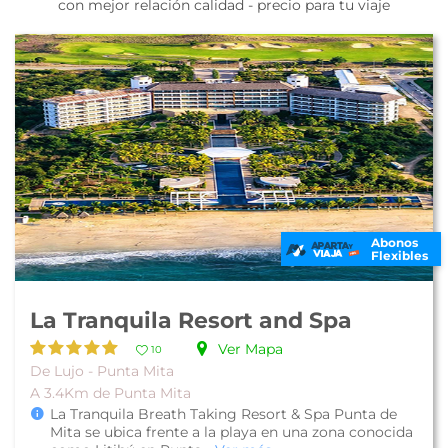
con mejor relación calidad - precio para tu viaje
Abonos
Flexibles
La Tranquila Resort and Spa
Ver Mapa
10
De Lujo - Punta Mita
A 3.4Km de Punta Mita
La Tranquila Breath Taking Resort & Spa Punta de
Mita se ubica frente a la playa en una zona conocida