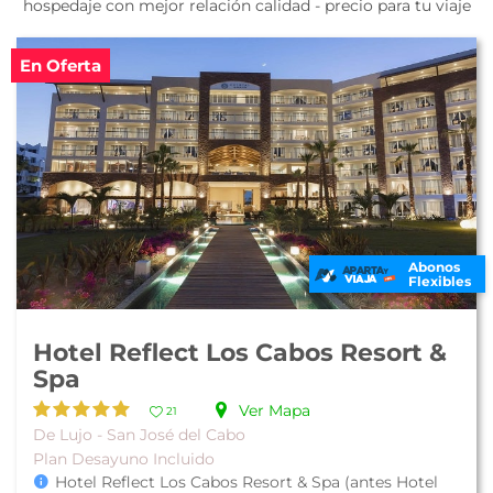
hospedaje con mejor relación calidad - precio para tu viaje
En Oferta
Abonos
Flexibles
Hotel Reflect Los Cabos Resort &
Spa
Ver Mapa
21
De Lujo - San José del Cabo
Plan Desayuno Incluido
Hotel Reflect Los Cabos Resort & Spa (antes Hotel