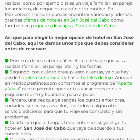
realizar, como por ejemplo si es un viaje familiar, en pareja,
lunamielero, de negocios o algún otro motivo. En
MéxicoDestinos.com puedes encontrar variedad y además
grandes
ofertas de hoteles en San José del Cabo
como
también en
paquetes de viajes a San José del Cabo
.
Así que para elegir la mejor opción de hotel en
San José
del Cabo
, aquí te damos unos tips que debes considerar
antes de reservar:
Primero, debes saber cuál es el tipo de viaje que vas a
realizar (familiar, en pareja, etc..) y las fechas.
Segundo, con cuánto presupuesto cuentas, ya que hay
desde
hoteles económicos
y hasta
hoteles de lujo
. Aunque
en MéxicoDestinos.com contamos el programa de
“Aparta
y Viaja”
que te permite apartar tus vacaciones con un
pequeño monto y liquidarlo poco a poco.
Tercero, una vez que ya tengas los puntos anteriores,
considera si necesitas vuelos, traslados o algún otro
servicio adicional para que tu viaje sea completo y sin
problemas.
Cuarto, ya que lo tengas todo, entonces sí, ya elige tu
hotel en
San José del Cabo
que vaya de acuerdo a tus
condiciones.
Quinto, ¡llegó la hora de reservar tu viaje! Y para esto, ten