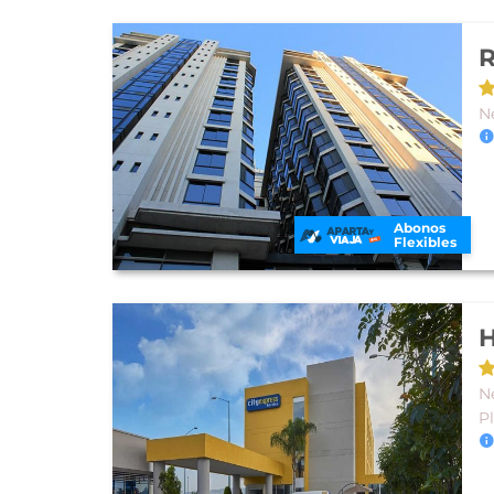
R
N
Abonos
Flexibles
N
P