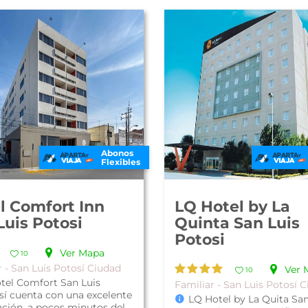
Abonos
Flexibles
l Comfort Inn
LQ Hotel by La
Luis Potosi
Quinta San Luis
Potosi
Ver Mapa
10
r - San Luis Potosí Ciudad
Ver 
10
otel Comfort San Luis
Familiar - San Luis Potosí 
sí cuenta con una excelente
LQ Hotel by La Quita San
ación, a pocos minutos del