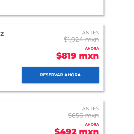
ez
ANTES
$1,024 mxn
AHORA
$819 mxn
RESERVAR AHORA
ANTES
$656 mxn
AHORA
$492 mxn