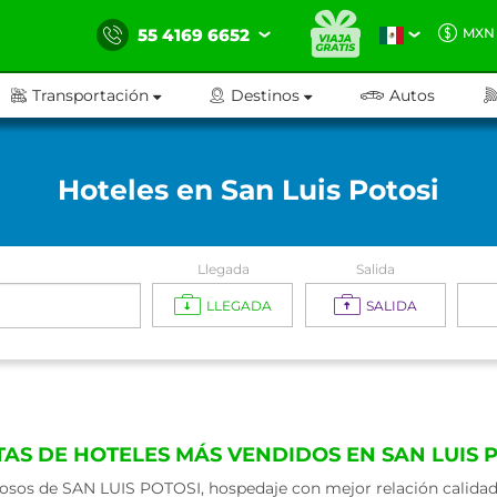
55 4169 6652
MXN
Transportación
Destinos
Autos
Hoteles en San Luis Potosi
Llegada
Salida
LLEGADA
SALIDA
AS DE HOTELES MÁS VENDIDOS EN SAN LUIS 
sos de SAN LUIS POTOSI, hospedaje con mejor relación calidad -