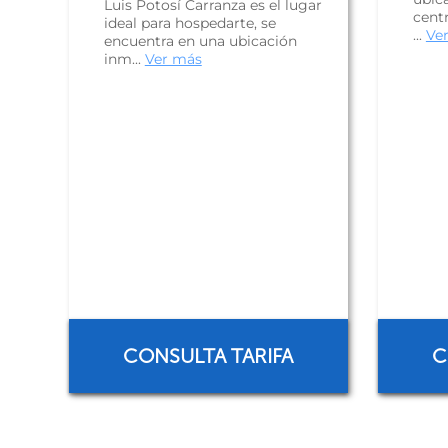
Luis Potosí Carranza es el lugar
centr
ideal para hospedarte, se
...
Ve
encuentra en una ubicación
inm...
Ver más
CONSULTA TARIFA
C