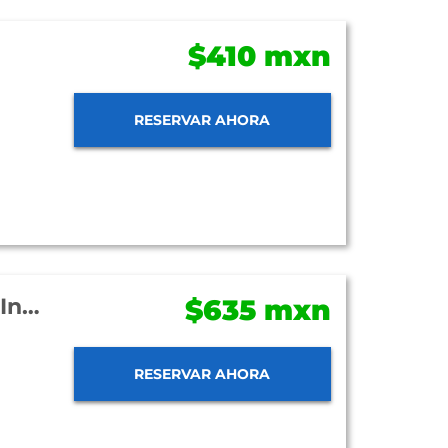
$410 mxn
RESERVAR AHORA
Hotel City Express San Luis Potosí Zona Industrial
$635 mxn
RESERVAR AHORA