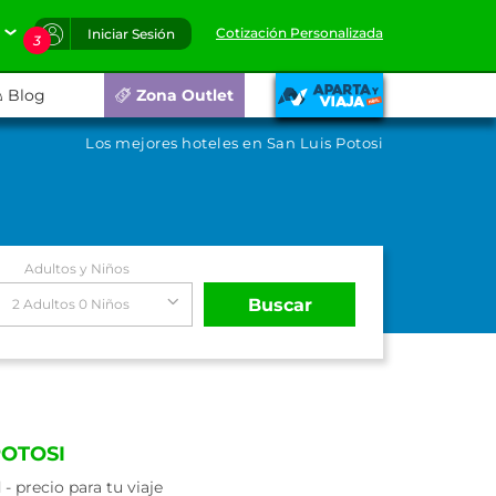
Cotización Personalizada
Iniciar Sesión
3
Blog
Zona Outlet
Los mejores hoteles en San Luis Potosi
Adultos y Niños
Buscar
2 Adultos 0 Niños
POTOSI
 precio para tu viaje