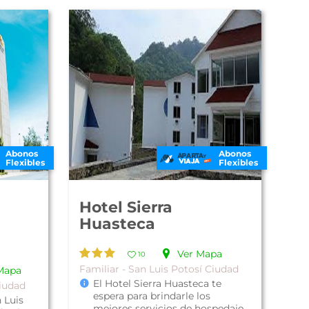
Abonos
Abonos
Flexibles
Flexibles
Hotel Sierra
Huasteca
Ver Mapa
10
Familiar - San Luis Potosí Ciudad
Mapa
El Hotel Sierra Huasteca te
Ciudad
espera para brindarle los
 Luis
mejores servicios de hospedaje,