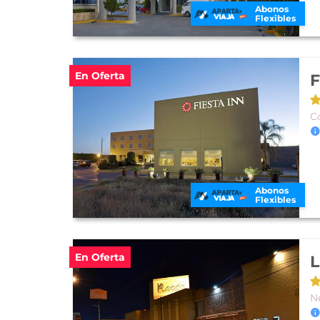
Abonos
Flexibles
En Oferta
F
Co
Abonos
Flexibles
En Oferta
L
N