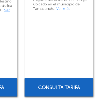
destino
ubicado en el municipio de
ntástica
Tamazunch...
Ver más
...
Ver
FA
CONSULTA TARIFA