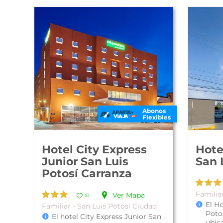
Abonos
Flexibles
Hotel City Express
Hote
Junior San Luis
San 
Potosí Carranza
Familia
Ver Mapa
10
El H
Familiar - San Luis Potosí Ciudad
Poto
El hotel City Express Junior San
ubic