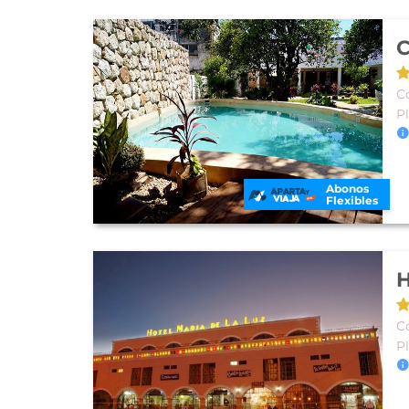
C
Co
P
Abonos
Flexibles
H
Co
P