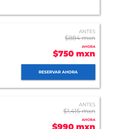
ANTES
$884 mxn
AHORA
$750 mxn
RESERVAR AHORA
ANTES
$1,415 mxn
AHORA
$990 mxn