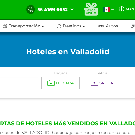
55 4169 6652
MXN
Transportación
Destinos
Autos
Hoteles en Valladolid
Llegada
Salida
LLEGADA
SALIDA
RTAS DE HOTELES MÁS VENDIDOS EN VALLAD
mosos de VALLADOLID, hospedaje con mejor relación calidad - p