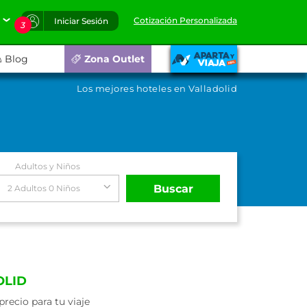
Cotización Personalizada
Iniciar Sesión
3
Blog
Zona Outlet
Los mejores hoteles en Valladolid
Adultos y Niños
Buscar
2 Adultos 0 Niños
OLID
recio para tu viaje