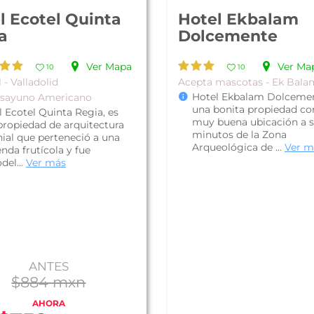
l Ecotel Quinta
Hotel Ekbalam
a
Dolcemente
Ver Mapa
Ver Ma
10
10
 - Valladolid
Acepta mascotas - Ek Bala
Hotel Ekbalam Dolcemen
esayuno Americano
una bonita propiedad co
l Ecotel Quinta Regia, es
muy buena ubicación a s
propiedad de arquitectura
minutos de la Zona
nial que perteneció a una
Arqueológica de ...
Ver m
nda frutícola y fue
del...
Ver más
ANTES
$884 mxn
AHORA