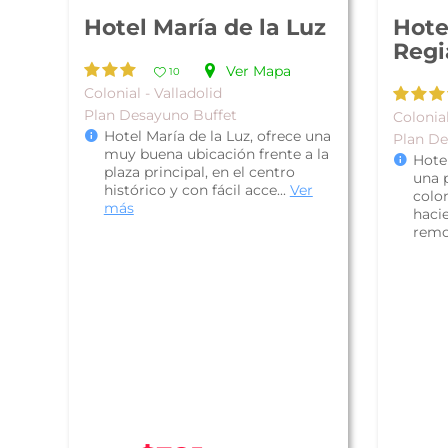
Hotel María de la Luz
Hote
Regi
Ver Mapa
10
Colonial - Valladolid
Plan Desayuno Buffet
Colonial
Hotel María de la Luz, ofrece una
Plan D
muy buena ubicación frente a la
Hote
plaza principal, en el centro
una 
histórico y con fácil acce...
Ver
colo
más
hacie
remo