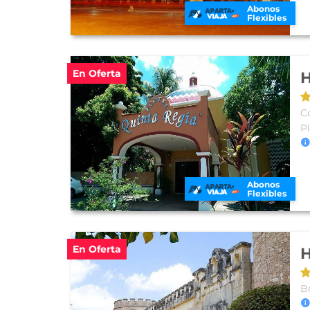
Abonos
Flexibles
En Oferta
H
Co
P
Abonos
Flexibles
En Oferta
H
Bo