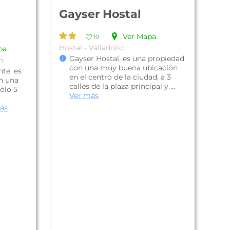
Gayser Hostal
Ver Mapa
10
Hostal - Valladolid
pa
Gayser Hostal, es una propiedad
m
con una muy buena ubicación
te, es
en el centro de la ciudad, a 3
n una
calles de la plaza principal y ...
ólo 5
Ver más
ás