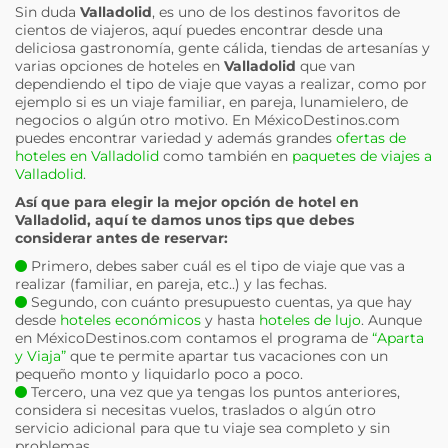
Sin duda
Valladolid
, es uno de los destinos favoritos de
cientos de viajeros, aquí puedes encontrar desde una
deliciosa gastronomía, gente cálida, tiendas de artesanías y
varias opciones de hoteles en
Valladolid
que van
dependiendo el tipo de viaje que vayas a realizar, como por
ejemplo si es un viaje familiar, en pareja, lunamielero, de
negocios o algún otro motivo. En MéxicoDestinos.com
puedes encontrar variedad y además grandes
ofertas de
hoteles en Valladolid
como también en
paquetes de viajes a
Valladolid
.
Así que para elegir la mejor opción de hotel en
Valladolid
, aquí te damos unos tips que debes
considerar antes de reservar:
Primero, debes saber cuál es el tipo de viaje que vas a
realizar (familiar, en pareja, etc..) y las fechas.
Segundo, con cuánto presupuesto cuentas, ya que hay
desde
hoteles económicos
y hasta
hoteles de lujo
. Aunque
en MéxicoDestinos.com contamos el programa de
“Aparta
y Viaja”
que te permite apartar tus vacaciones con un
pequeño monto y liquidarlo poco a poco.
Tercero, una vez que ya tengas los puntos anteriores,
considera si necesitas vuelos, traslados o algún otro
servicio adicional para que tu viaje sea completo y sin
problemas.