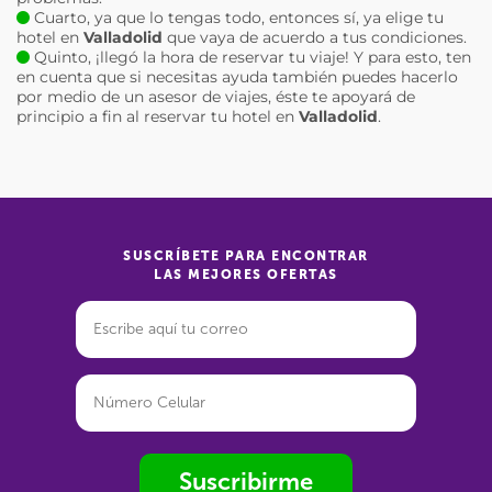
Cuarto, ya que lo tengas todo, entonces sí, ya elige tu
hotel en
Valladolid
que vaya de acuerdo a tus condiciones.
Quinto, ¡llegó la hora de reservar tu viaje! Y para esto, ten
en cuenta que si necesitas ayuda también puedes hacerlo
por medio de un asesor de viajes, éste te apoyará de
principio a fin al reservar tu hotel en
Valladolid
.
SUSCRÍBETE PARA ENCONTRAR
LAS MEJORES OFERTAS
Suscribirme