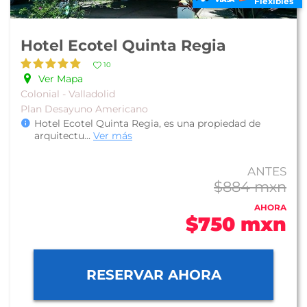
Flexibles
Hotel Ecotel Quinta Regia
10
Ver Mapa
Colonial - Valladolid
Plan Desayuno Americano
Hotel Ecotel Quinta Regia, es una propiedad de
arquitectu
...
Ver más
ANTES
$884 mxn
AHORA
$750 mxn
RESERVAR AHORA