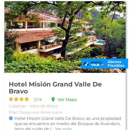
Abonos
Flexibles
Hotel Misión Grand Valle De
Bravo
Ver Mapa
18
Cabañas - Valle de Bravo
Plan Desayuno Americano
Hotel Misión Grand Valle De Bravo, es una propiedad
que se encuentra en medio del Bosque de Avandaro,
lejos del ruido de l...
Ver más