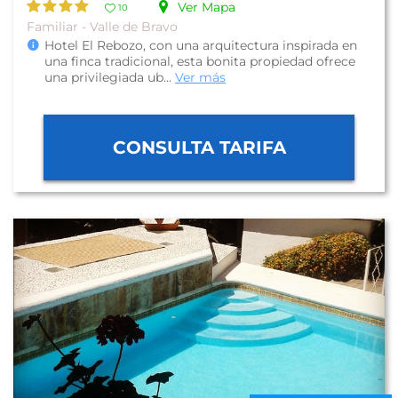
Ver Mapa
10
Familiar - Valle de Bravo
Hotel El Rebozo, con una arquitectura inspirada en
una finca tradicional, esta bonita propiedad ofrece
una privilegiada ub...
Ver más
CONSULTA TARIFA