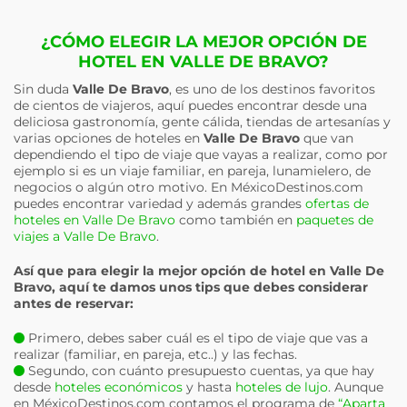
¿CÓMO ELEGIR LA MEJOR OPCIÓN DE
HOTEL EN VALLE DE BRAVO?
Sin duda
Valle De Bravo
, es uno de los destinos favoritos
de cientos de viajeros, aquí puedes encontrar desde una
deliciosa gastronomía, gente cálida, tiendas de artesanías y
varias opciones de hoteles en
Valle De Bravo
que van
dependiendo el tipo de viaje que vayas a realizar, como por
ejemplo si es un viaje familiar, en pareja, lunamielero, de
negocios o algún otro motivo. En MéxicoDestinos.com
puedes encontrar variedad y además grandes
ofertas de
hoteles en Valle De Bravo
como también en
paquetes de
viajes a Valle De Bravo
.
Así que para elegir la mejor opción de hotel en
Valle De
Bravo
, aquí te damos unos tips que debes considerar
antes de reservar:
Primero, debes saber cuál es el tipo de viaje que vas a
realizar (familiar, en pareja, etc..) y las fechas.
Segundo, con cuánto presupuesto cuentas, ya que hay
desde
hoteles económicos
y hasta
hoteles de lujo
. Aunque
en MéxicoDestinos.com contamos el programa de
“Aparta