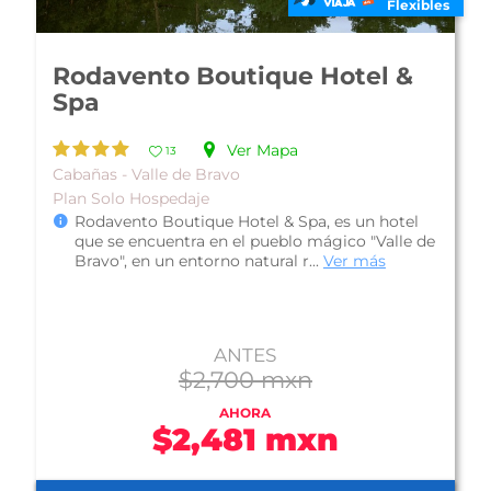
Flexibles
Hotel Mesón de Leyendas
Breakfast and Downtown
Ver Mapa
10
De Lujo - Valle de Bravo
Hotel Mesón de Leyendas Breakfast and
Downtown (antes Mesón de Leyendas
Downtown and Garden), ofrece una
privilegiada ubic...
Ver más