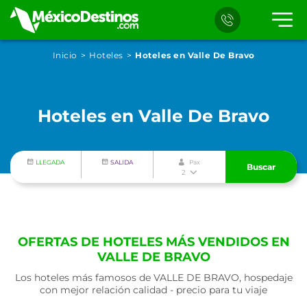
Inicio
Hoteles
Hoteles en Valle De Bravo
Hoteles en Valle De Bravo
LLEGADA
SALIDA
Pax
Buscar
2
OFERTAS DE HOTELES MÁS VENDIDOS EN
VALLE DE BRAVO
Los hoteles más famosos de VALLE DE BRAVO, hospedaje
con mejor relación calidad - precio para tu viaje