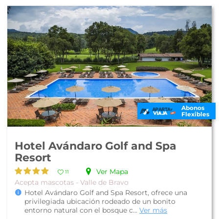
Abonos
Flexibles
Hotel Avándaro Golf and Spa
Resort
Ver Mapa
11
Acepta mascotas - Valle de Bravo
Hotel Avándaro Golf and Spa Resort, ofrece una
privilegiada ubicación rodeado de un bonito
entorno natural con el bosque c...
Ver más