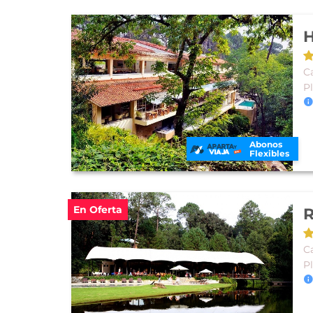
H
C
P
Abonos
Flexibles
En Oferta
R
C
P