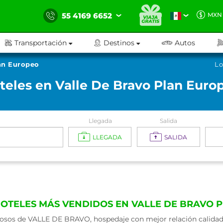
55 4169 6652
MXN
Transportación
Destinos
Autos
an Europeo
Lo
teles en Valle De Bravo Plan Euro
Llegada
Salida
LLEGADA
SALIDA
HOTELES MÁS VENDIDOS EN VALLE DE BRAVO 
sos de VALLE DE BRAVO, hospedaje con mejor relación calidad -