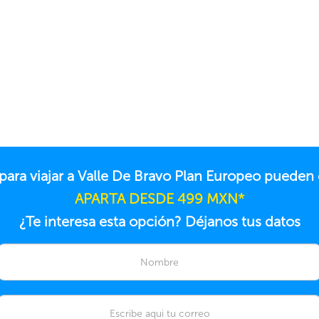
 para viajar a Valle De Bravo Plan Europeo pueden
APARTA DESDE 499 MXN*
¿Te interesa esta opción? Déjanos tus datos