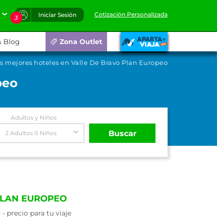
Cotización Personalizada
Iniciar Sesión
3
Blog
Zona Outlet
s mejores hoteles en Valle De Bravo Plan Europeo
peo
Adultos y Niños
Buscar
2 Adultos 0 Niños
PLAN EUROPEO
 precio para tu viaje