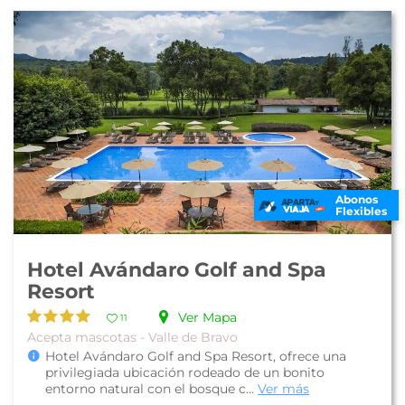
Abonos
Flexibles
Hotel Avándaro Golf and Spa
Resort
Ver Mapa
11
Acepta mascotas - Valle de Bravo
Hotel Avándaro Golf and Spa Resort, ofrece una
privilegiada ubicación rodeado de un bonito
entorno natural con el bosque c...
Ver más