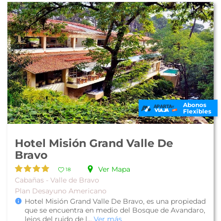
Abonos
Flexibles
Hotel Misión Grand Valle De
Bravo
Ver Mapa
18
Cabañas - Valle de Bravo
Plan Desayuno Americano
Hotel Misión Grand Valle De Bravo, es una propiedad
que se encuentra en medio del Bosque de Avandaro,
lejos del ruido de l...
Ver más