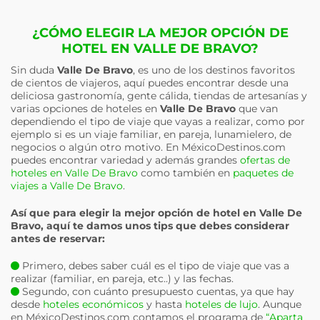
¿CÓMO ELEGIR LA MEJOR OPCIÓN DE
HOTEL EN VALLE DE BRAVO?
Sin duda
Valle De Bravo
, es uno de los destinos favoritos
de cientos de viajeros, aquí puedes encontrar desde una
deliciosa gastronomía, gente cálida, tiendas de artesanías y
varias opciones de hoteles en
Valle De Bravo
que van
dependiendo el tipo de viaje que vayas a realizar, como por
ejemplo si es un viaje familiar, en pareja, lunamielero, de
negocios o algún otro motivo. En MéxicoDestinos.com
puedes encontrar variedad y además grandes
ofertas de
hoteles en Valle De Bravo
como también en
paquetes de
viajes a Valle De Bravo
.
Así que para elegir la mejor opción de hotel en
Valle De
Bravo
, aquí te damos unos tips que debes considerar
antes de reservar:
Primero, debes saber cuál es el tipo de viaje que vas a
realizar (familiar, en pareja, etc..) y las fechas.
Segundo, con cuánto presupuesto cuentas, ya que hay
desde
hoteles económicos
y hasta
hoteles de lujo
. Aunque
en MéxicoDestinos.com contamos el programa de
“Aparta