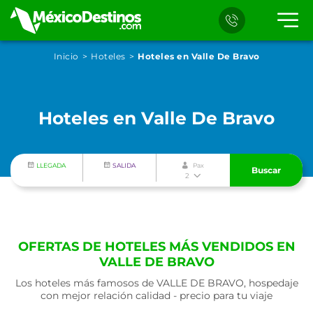
Inicio
Hoteles
Hoteles en Valle De Bravo
Hoteles en Valle De Bravo
LLEGADA
SALIDA
Pax
Buscar
2
OFERTAS DE HOTELES MÁS VENDIDOS EN
VALLE DE BRAVO
Los hoteles más famosos de VALLE DE BRAVO, hospedaje
con mejor relación calidad - precio para tu viaje