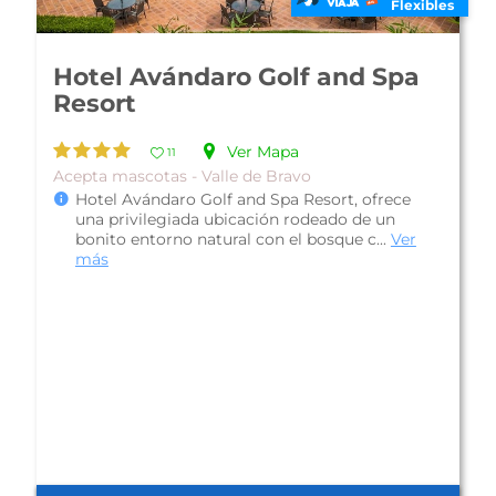
s
Flexibles
Hotel El Rebozo
Ver Mapa
10
Familiar - Valle de Bravo
Hotel El Rebozo, con una arquitectura inspirada
en una finca tradicional, esta bonita propiedad
ofrece una privilegiada ub...
Ver más