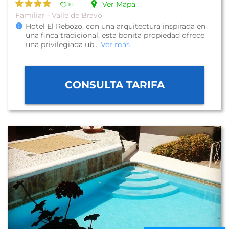
Ver Mapa
10
Familiar - Valle de Bravo
Hotel El Rebozo, con una arquitectura inspirada en
una finca tradicional, esta bonita propiedad ofrece
una privilegiada ub...
Ver más
CONSULTA TARIFA