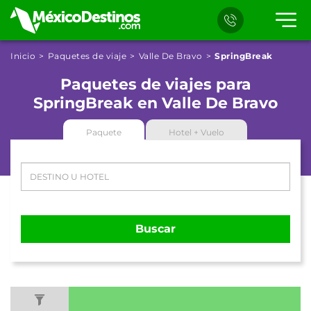
Inicio
Paquetes de viaje
Valle De Bravo
SpringBreak
Paquetes de viajes para
SpringBreak en Valle De Bravo
Paquete
Hotel + Vuelo
Buscar