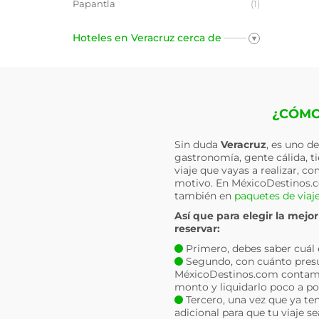
Papantla
(1)
Hoteles en Veracruz cerca de
¿CÓMO
Sin duda
Veracruz
, es uno d
gastronomía, gente cálida, t
viaje que vayas a realizar, c
motivo. En MéxicoDestinos.
también en
paquetes de viaj
Así que para elegir la mejo
reservar:
Primero, debes saber cuál es 
Segundo, con cuánto presu
MéxicoDestinos.com contam
monto y liquidarlo poco a po
Tercero, una vez que ya ten
adicional para que tu viaje s