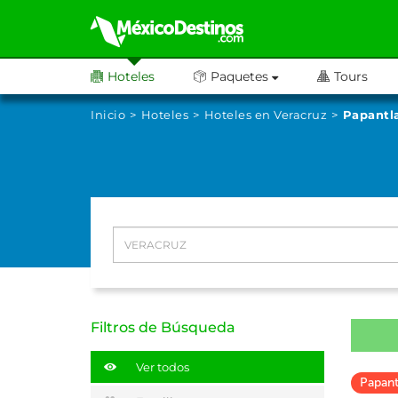
Hoteles
Paquetes
Tours
Inicio
Hoteles
Hoteles en Veracruz
Papantl
Filtros de Búsqueda
Ver todos
Papant