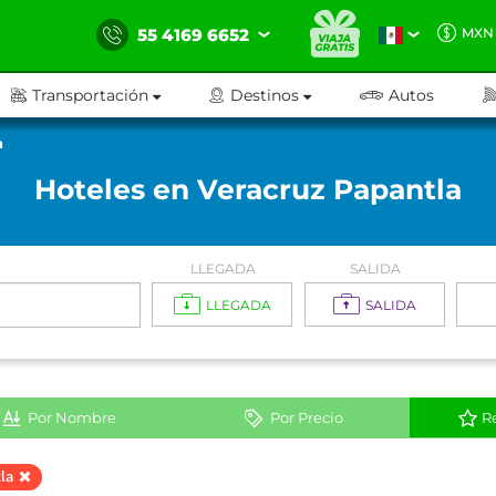
55 4169 6652
MXN
Transportación
Destinos
Autos
a
Hoteles en Veracruz Papantla
LLEGADA
SALIDA
LLEGADA
SALIDA
Por Nombre
Por Precio
R
la