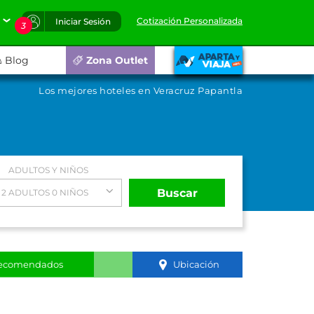
Cotización Personalizada
Iniciar Sesión
3
Blog
Zona Outlet
Los mejores hoteles en Veracruz Papantla
ADULTOS Y NIÑOS
Buscar
2 ADULTOS 0 NIÑOS
ecomendados
Ubicación