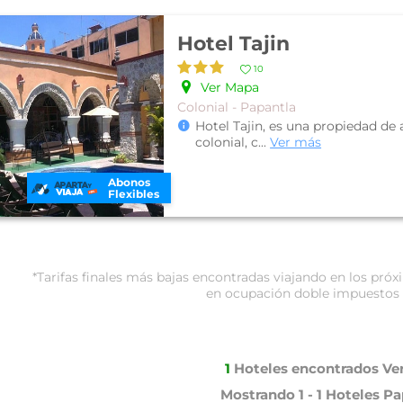
Hotel Tajin
10
Ver Mapa
Colonial - Papantla
Hotel Tajin, es una propiedad de 
colonial, c
...
Ver más
Abonos
Flexibles
*Tarifas finales más bajas encontradas viajando en los pr
en ocupación doble impuestos 
1
Hoteles encontrados
Ve
Mostrando
1 - 1
Hoteles
Pa