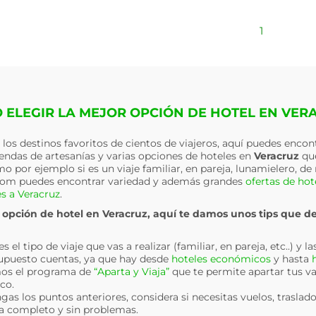
1
 ELEGIR LA MEJOR OPCIÓN DE HOTEL EN VER
e los destinos favoritos de cientos de viajeros, aquí puedes encon
iendas de artesanías y varias opciones de hoteles en
Veracruz
que
omo por ejemplo si es un viaje familiar, en pareja, lunamielero, d
com puedes encontrar variedad y además grandes
ofertas de hot
es a Veracruz
.
r opción de hotel en
Veracruz
, aquí te damos unos tips que d
el tipo de viaje que vas a realizar (familiar, en pareja, etc..) y la
puesto cuentas, ya que hay desde
hoteles económicos
y hasta
os el programa de
“Aparta y Viaja”
que te permite apartar tus v
co.
gas los puntos anteriores, considera si necesitas vuelos, traslado
ea completo y sin problemas.