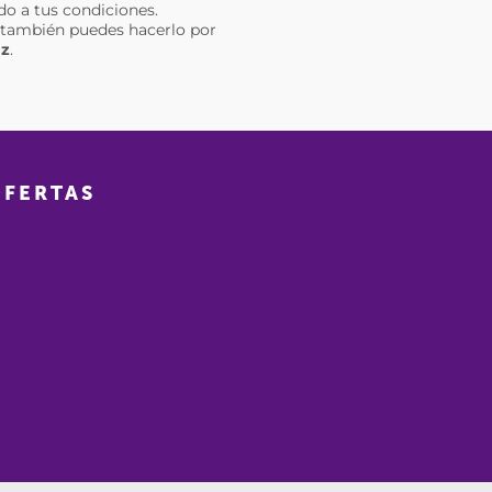
o a tus condiciones.
da también puedes hacerlo por
uz
.
OFERTAS