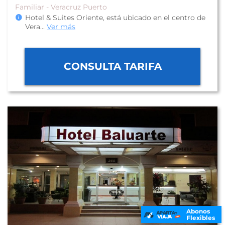
Familiar - Veracruz Puerto
Hotel & Suites Oriente, está ubicado en el centro de
Vera
...
Ver más
CONSULTA TARIFA
Abonos
Flexibles