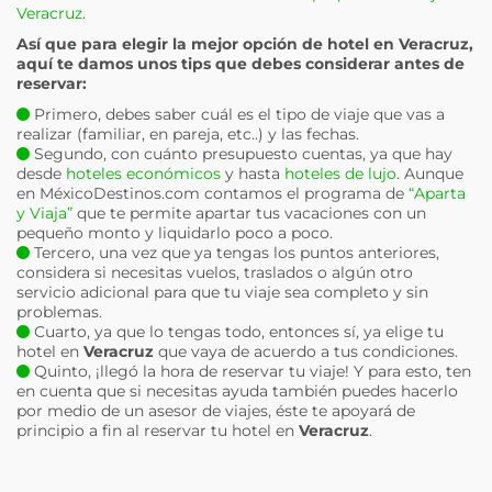
Veracruz
.
Así que para elegir la mejor opción de hotel en
Veracruz
,
aquí te damos unos tips que debes considerar antes de
reservar:
Primero, debes saber cuál es el tipo de viaje que vas a
realizar (familiar, en pareja, etc..) y las fechas.
Segundo, con cuánto presupuesto cuentas, ya que hay
desde
hoteles económicos
y hasta
hoteles de lujo
. Aunque
en MéxicoDestinos.com contamos el programa de
“Aparta
y Viaja”
que te permite apartar tus vacaciones con un
pequeño monto y liquidarlo poco a poco.
Tercero, una vez que ya tengas los puntos anteriores,
considera si necesitas vuelos, traslados o algún otro
servicio adicional para que tu viaje sea completo y sin
problemas.
Cuarto, ya que lo tengas todo, entonces sí, ya elige tu
hotel en
Veracruz
que vaya de acuerdo a tus condiciones.
Quinto, ¡llegó la hora de reservar tu viaje! Y para esto, ten
en cuenta que si necesitas ayuda también puedes hacerlo
por medio de un asesor de viajes, éste te apoyará de
principio a fin al reservar tu hotel en
Veracruz
.