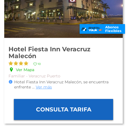
Abonos
Flexibles
Hotel Fiesta Inn Veracruz
Malecón
10
Ver Mapa
Familiar - Veracruz Puerto
Hotel Fiesta Inn Veracruz Malecón, se encuentra
enfrente
...
Ver más
CONSULTA TARIFA