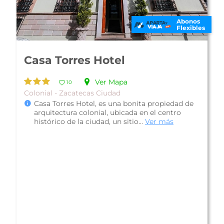
Abonos
Flexibles
Hotel Parador Zacatecas
Ver Mapa
10
Familiar - Zacatecas Ciudad
Hotel Parador Zacatecas, está ubicado a tan
sólo 10 minutos del centro histórico de
Zacatecas, rodeado de amplios jardines...
Ver
más