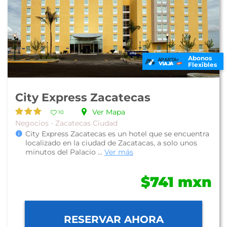
Abonos
Flexibles
City Express Zacatecas
Ver Mapa
10
Negocios - Zacatecas Ciudad
City Express Zacatecas es un hotel que se encuentra
localizado en la ciudad de Zacatacas, a solo unos
minutos del Palacio ...
Ver más
$741 mxn
RESERVAR AHORA