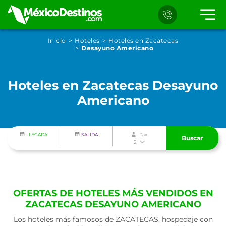
Inicio
Hoteles
Hoteles en Zacatecas
Desayuno Americano
Hoteles en Zacatecas Desayuno
Americano
LLEGADA
SALIDA
Pax
Buscar
2
OFERTAS DE HOTELES MÁS VENDIDOS EN
ZACATECAS DESAYUNO AMERICANO
Los hoteles más famosos de ZACATECAS, hospedaje con