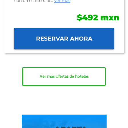
con un estilo tradi...
Ver más
$492 mxn
RESERVAR AHORA
Ver más ofertas de hoteles