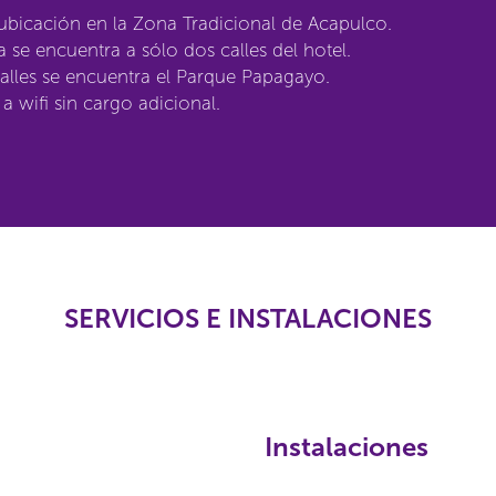
bicación en la Zona Tradicional de Acapulco.
a se encuentra a sólo dos calles del hotel.
alles se encuentra el Parque Papagayo.
a wifi sin cargo adicional.
SERVICIOS E INSTALACIONES
Instalaciones