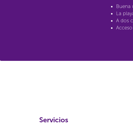
Buena u
La play
A dos c
Acceso 
Servicios