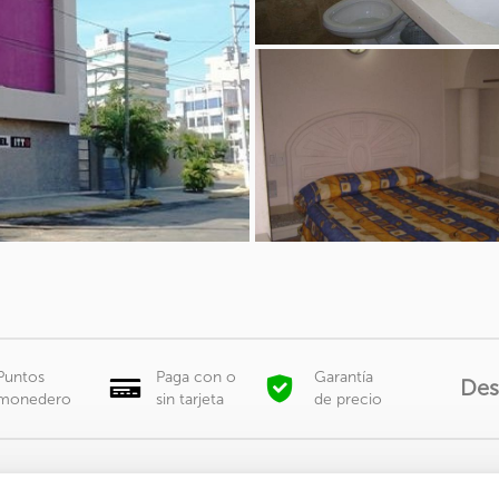
Puntos
Paga con o
Garantía
De
monedero
sin tarjeta
de precio