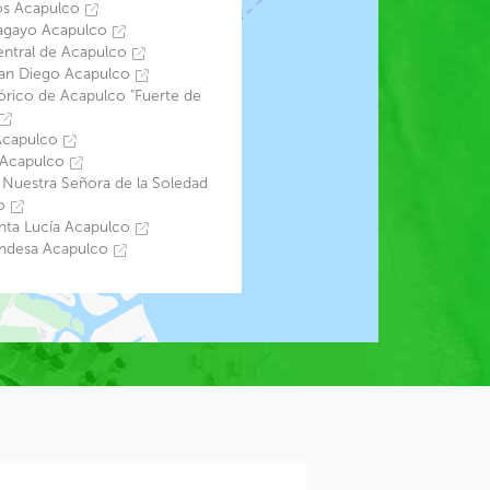
os Acapulco
agayo Acapulco
ntral de Acapulco
San Diego Acapulco
rico de Acapulco "Fuerte de
Acapulco
 Acapulco
 Nuestra Señora de la Soledad
co
nta Lucía Acapulco
ondesa Acapulco