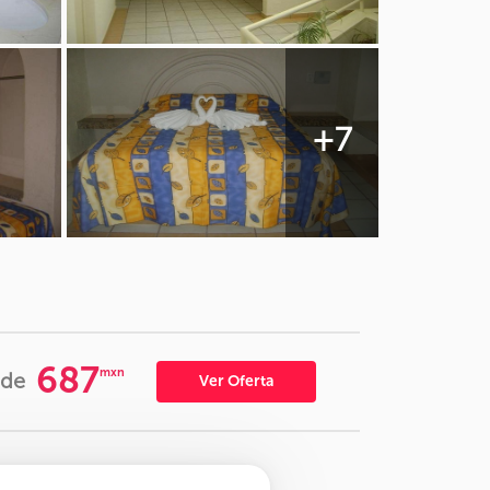
+7
687
mxn
sde
Ver Oferta