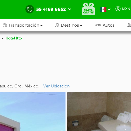
55 4169 6652
MXN
Transportación
Destinos
Autos
Hotel Itto
apulco, Gro., México.
Ver Ubicación