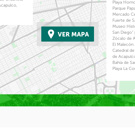
Playa Horn
Acapulco,
Parque Pap
Mercado Ce
Fuerte de 
Museo Histó
San Diego"
Zócalo de 
El Malecón
Catedral de
de Acapul
Bahía de Sa
Playa La C