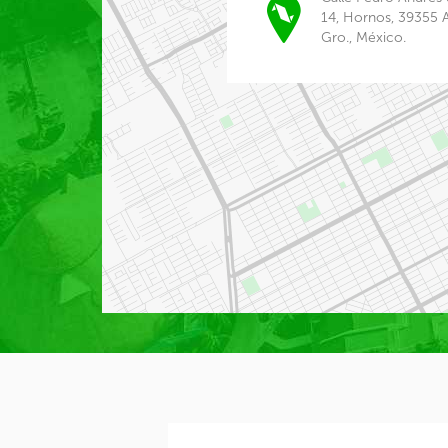
14, Hornos, 39355 
Gro., México.