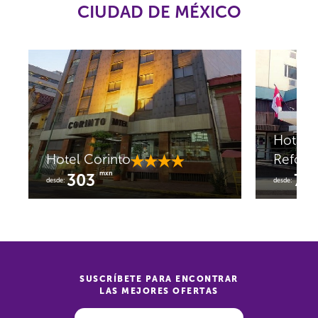
CIUDAD DE MÉXICO
Hotel 
Hotel Corinto
Refor
mxn
303
76
desde:
desde:
SUSCRÍBETE PARA ENCONTRAR
LAS MEJORES OFERTAS