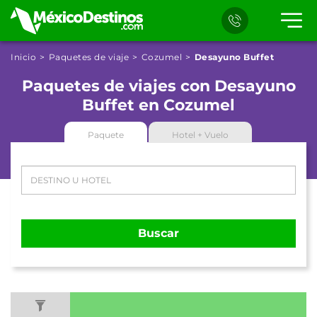
Inicio
Paquetes de viaje
Cozumel
Desayuno Buffet
Paquetes de viajes con Desayuno
Buffet en Cozumel
Paquete
Hotel + Vuelo
Buscar