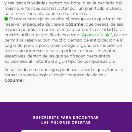
y realizar actividades dentro del hotel o en la periferia del
mismo, entonces podrías optar por un plan todo incluido
para tener todo al alcance de tus manos.
El tercer consejo es analiza el presupuesto que implica
reservar el paquete de viaje a
Cozumel
que deseas, de esa
manera podrás armar un plan para cubrir la cantidad total,
puedes utilizar pagos flexibles como
“Aparta y Viaja”
, que te
permitirá reservar con mucho tiempo de anticipación e ir
pagando poco a poco o bien elegir alguna promoción de
meses sin intereses o hasta podrías reservar en ventas
especiales, dentro de las que se ofrecen descuentos
adicionales al instante o algún tipo de compensación.
Si has leído estos consejos podemos decirte que ¡Ahora sí
estás listo para elegir el mejor paquete de viajes a
Cozumel
!
SUSCRÍBETE PARA ENCONTRAR
LAS MEJORES OFERTAS