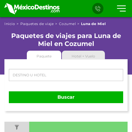
Inicio
Paquetes de viaje
Cozumel
Luna de Miel
Paquetes de viajes para Luna de
Miel en Cozumel
Paquete
Hotel + Vuelo
Buscar