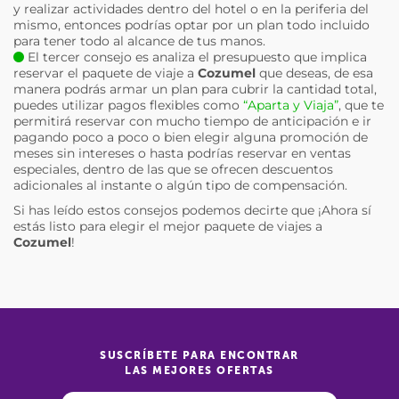
y realizar actividades dentro del hotel o en la periferia del
mismo, entonces podrías optar por un plan todo incluido
para tener todo al alcance de tus manos.
El tercer consejo es analiza el presupuesto que implica
reservar el paquete de viaje a
Cozumel
que deseas, de esa
manera podrás armar un plan para cubrir la cantidad total,
puedes utilizar pagos flexibles como
“Aparta y Viaja”
, que te
permitirá reservar con mucho tiempo de anticipación e ir
pagando poco a poco o bien elegir alguna promoción de
meses sin intereses o hasta podrías reservar en ventas
especiales, dentro de las que se ofrecen descuentos
adicionales al instante o algún tipo de compensación.
Si has leído estos consejos podemos decirte que ¡Ahora sí
estás listo para elegir el mejor paquete de viajes a
Cozumel
!
SUSCRÍBETE PARA ENCONTRAR
LAS MEJORES OFERTAS